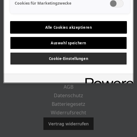
Geschäftszeiten
Cookies für Marketingzwecke
Lageplan-Anfahrt
Mitarbeiter
Stellenangebote
Alle Cookies akzeptieren
Geschichte
Auswahl speichern
RECHTLICHES
Cookie-Einstellungen
Impressum
AGB
Datenschutz
Batteriegesetz
Widerrufsrecht
Vertrag widerrufen