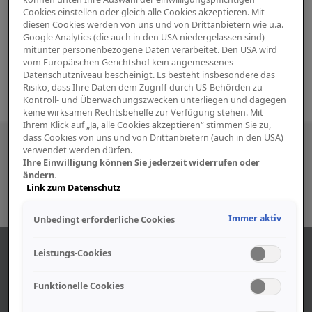
Cookies einstellen oder gleich alle Cookies akzeptieren. Mit
diesen Cookies werden von uns und von Drittanbietern wie u.a.
Google Analytics (die auch in den USA niedergelassen sind)
mitunter personenbezogene Daten verarbeitet. Den USA wird
vom Europäischen Gerichtshof kein angemessenes
Datenschutzniveau bescheinigt. Es besteht insbesondere das
Risiko, dass Ihre Daten dem Zugriff durch US-Behörden zu
Kontroll- und Überwachungszwecken unterliegen und dagegen
keine wirksamen Rechtsbehelfe zur Verfügung stehen. Mit
Ihrem Klick auf „Ja, alle Cookies akzeptieren“ stimmen Sie zu,
dass Cookies von uns und von Drittanbietern (auch in den USA)
Besuchen Sie uns auch in den sozialen
verwendet werden dürfen.
Ihre Einwilligung können Sie jederzeit widerrufen oder
Medien
ändern.
Link zum Datenschutz
Immer aktiv
Unbedingt erforderliche Cookies
ÜBER UNS
Leistungs-Cookies
Funktionelle Cookies
Unser Geschäft