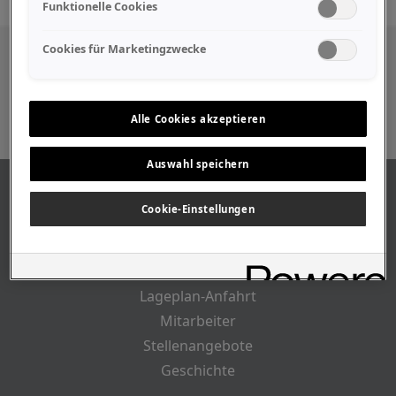
Funktionelle Cookies
Cookies für Marketingzwecke
Besuchen Sie uns auch in den sozialen
Medien
Alle Cookies akzeptieren
Auswahl speichern
ÜBER UNS
Cookie-Einstellungen
Unser Geschäft
Geschäftszeiten
Lageplan-Anfahrt
Mitarbeiter
Stellenangebote
Geschichte