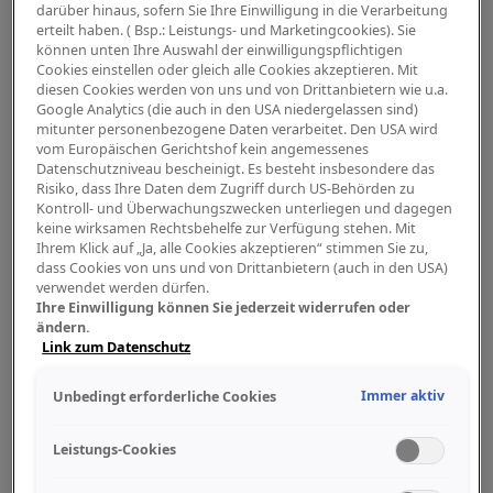
3. In andere EU Länder versenden wir auf Anfrage,
darüber hinaus, sofern Sie Ihre Einwilligung in die Verarbeitung
erteilt haben. ( Bsp.: Leistungs- und Marketingcookies). Sie
die Abholung der Ware bei uns ist aber möglich.
können unten Ihre Auswahl der einwilligungspflichtigen
Cookies einstellen oder gleich alle Cookies akzeptieren. Mit
Lieferzeiten:
diesen Cookies werden von uns und von Drittanbietern wie u.a.
Google Analytics (die auch in den USA niedergelassen sind)
Deutschland:
mitunter personenbezogene Daten verarbeitet. Den USA wird
vom Europäischen Gerichtshof kein angemessenes
Datenschutzniveau bescheinigt. Es besteht insbesondere das
Wir versenden zweimal pro Werktag mit
Risiko, dass Ihre Daten dem Zugriff durch US-Behörden zu
DHL mit Trackingnummer innerhalb Deutschlands.
Kontroll- und Überwachungszwecken unterliegen und dagegen
Die Lieferdauer beträgt in der Regel 1-2 Werktage
keine wirksamen Rechtsbehelfe zur Verfügung stehen. Mit
Ihrem Klick auf „Ja, alle Cookies akzeptieren“ stimmen Sie zu,
ab Versanddatum (ohne Gewähr).
dass Cookies von uns und von Drittanbietern (auch in den USA)
verwendet werden dürfen.
Österreich:
Ihre Einwilligung können Sie jederzeit widerrufen oder
ändern.
Link zum Datenschutz
Wir versenden einmal pro Werktag
per Toms Paket Express (TPE) nach Österreich.
Immer aktiv
Unbedingt erforderliche Cookies
Die Lieferdauer beträgt in der Regel 2 Werktage ab
Versanddatum (ohne Gewähr).
Leistungs-Cookies