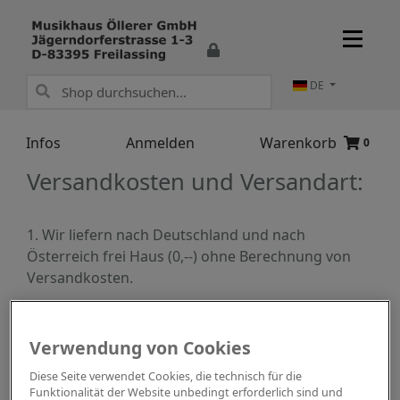
DE
Infos
Anmelden
Warenkorb
0
Versandkosten und Versandart:
1. Wir liefern nach Deutschland und nach
Österreich frei Haus (0,--) ohne Berechnung von
Versandkosten.
2. Wir versenden in Länder der EU, deren Flaggen
rechts oben wählbar sind, mit Versandkosten von
Verwendung von Cookies
30,-- pauschal.
Diese Seite verwendet Cookies, die technisch für die
Funktionalität der Website unbedingt erforderlich sind und