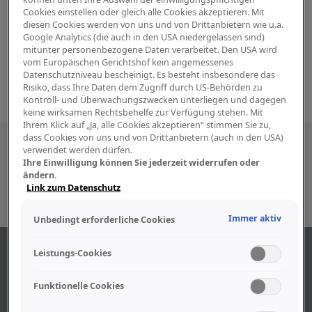
Cookies einstellen oder gleich alle Cookies akzeptieren. Mit
diesen Cookies werden von uns und von Drittanbietern wie u.a.
Google Analytics (die auch in den USA niedergelassen sind)
mitunter personenbezogene Daten verarbeitet. Den USA wird
vom Europäischen Gerichtshof kein angemessenes
Datenschutzniveau bescheinigt. Es besteht insbesondere das
Risiko, dass Ihre Daten dem Zugriff durch US-Behörden zu
Kontroll- und Überwachungszwecken unterliegen und dagegen
keine wirksamen Rechtsbehelfe zur Verfügung stehen. Mit
Ihrem Klick auf „Ja, alle Cookies akzeptieren“ stimmen Sie zu,
dass Cookies von uns und von Drittanbietern (auch in den USA)
Besuchen Sie uns auch in den sozialen
verwendet werden dürfen.
Ihre Einwilligung können Sie jederzeit widerrufen oder
Medien
ändern.
Link zum Datenschutz
Immer aktiv
Unbedingt erforderliche Cookies
ÜBER UNS
Leistungs-Cookies
Funktionelle Cookies
Unser Geschäft