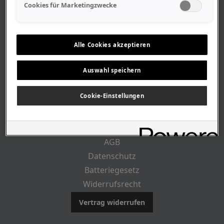
Geschäftszeiten
Cookies für Marketingzwecke
Lageplan-Anfahrt
Mitarbeiter
Stellenangebote
Alle Cookies akzeptieren
Geschichte
Auswahl speichern
RECHTLICHES
Cookie-Einstellungen
Impressum
AGB
Datenschutz
Batteriegesetz
Widerrufsrecht
Vertrag widerrufen