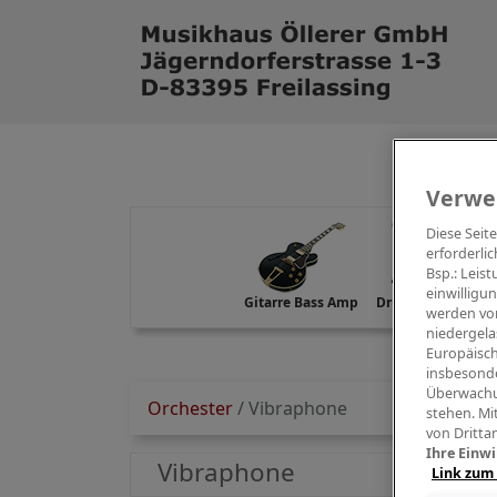
Verwe
Diese Seit
erforderlic
Bsp.: Leis
einwilligu
Gitarre Bass Amp
Drums Percussion
werden von
niedergela
Europäisch
insbesonde
Überwachu
Orchester
/
Vibraphone
stehen. Mi
von Dritta
Ihre Einwi
Vibraphone
Link zum