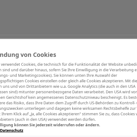
Information
ndung von Cookies
e verwendet Cookies, die technisch für die Funktionalität der Website unbed
h sind und darüber hinaus, sofern Sie Ihre Einwilligung in die Verarbeitung er
tungs- und Marketingcookies). Sie können unten Ihre Auswahl der
ngspflichtigen Cookies einstellen oder gleich alle Cookies akzeptieren. Mit d
Digitalpiano Keys
Blasinstrumente
Orchester
PA Mikrofon
 uns und von Drittanbietern wie u.a. Google Analytics (die auch in den USA
ssen sind) mitunter personenbezogene Daten verarbeitet. Den USA wird v
en Gerichtshof kein angemessenes Datenschutzniveau bescheinigt. Es best
re das Risiko, dass Ihre Daten dem Zugriff durch US-Behörden zu Kontroll-
ngszwecken unterliegen und dagegen keine wirksamen Rechtsbehelfe zur
t Ihrem Klick auf „Ja, alle Cookies akzeptieren“ stimmen Sie zu, dass Cookies
nbietern (auch in den USA) verwendet werden dürfen.
lligung können Sie jederzeit widerrufen oder ändern.
 Datenschutz