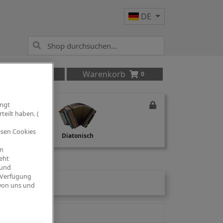
DE
Anmelden
Warenkorb
0
ingt
teilt haben. (
iesen Cookies
Studio Recording
Diatonisch
om
eht
 und
 Verfügung
 von uns und