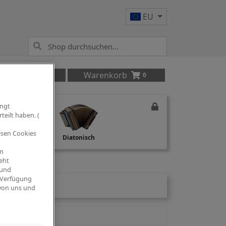
EU
Anmelden
Warenkorb
0
ingt
teilt haben. (
iesen Cookies
Studio Recording
Diatonisch
om
eht
 und
 Verfügung
 von uns und