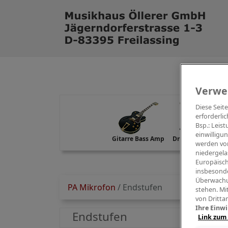
Verwe
Diese Seit
erforderlic
Bsp.: Leis
einwilligu
Gitarre Bass Amp
Drums Percussion
werden von
niedergela
Europäisch
insbesonde
Überwachu
PA Mikrofon
/
Endstufen
stehen. Mi
von Dritta
Ihre Einwi
Endstufen
Link zum