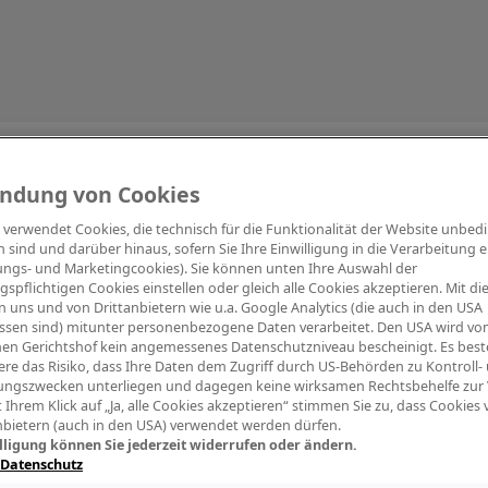
Information
ndung von Cookies
e verwendet Cookies, die technisch für die Funktionalität der Website unbed
h sind und darüber hinaus, sofern Sie Ihre Einwilligung in die Verarbeitung er
tungs- und Marketingcookies). Sie können unten Ihre Auswahl der
ngspflichtigen Cookies einstellen oder gleich alle Cookies akzeptieren. Mit d
Digitalpiano Keys
Blasinstrumente
Orchester
PA Mikrofon
 uns und von Drittanbietern wie u.a. Google Analytics (die auch in den USA
ssen sind) mitunter personenbezogene Daten verarbeitet. Den USA wird v
en Gerichtshof kein angemessenes Datenschutzniveau bescheinigt. Es best
re das Risiko, dass Ihre Daten dem Zugriff durch US-Behörden zu Kontroll-
ngszwecken unterliegen und dagegen keine wirksamen Rechtsbehelfe zur
t Ihrem Klick auf „Ja, alle Cookies akzeptieren“ stimmen Sie zu, dass Cookies
nbietern (auch in den USA) verwendet werden dürfen.
lligung können Sie jederzeit widerrufen oder ändern.
 Datenschutz