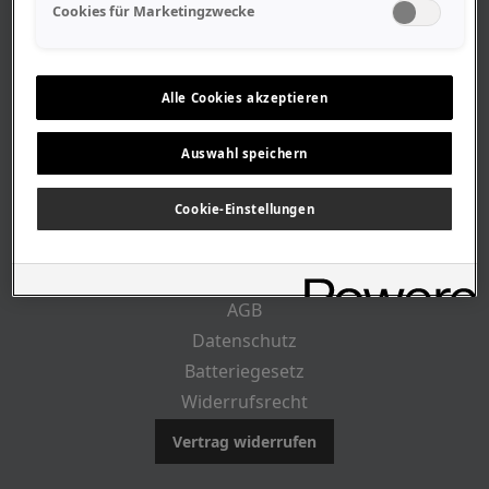
Geschäftszeiten
Cookies für Marketingzwecke
Lageplan-Anfahrt
Mitarbeiter
Stellenangebote
Alle Cookies akzeptieren
Geschichte
Auswahl speichern
RECHTLICHES
Cookie-Einstellungen
Impressum
AGB
Datenschutz
Batteriegesetz
Widerrufsrecht
Vertrag widerrufen