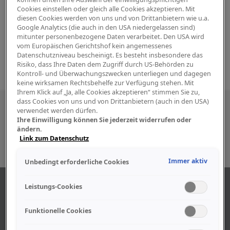
Cookies einstellen oder gleich alle Cookies akzeptieren. Mit
diesen Cookies werden von uns und von Drittanbietern wie u.a.
Google Analytics (die auch in den USA niedergelassen sind)
mitunter personenbezogene Daten verarbeitet. Den USA wird
vom Europäischen Gerichtshof kein angemessenes
Datenschutzniveau bescheinigt. Es besteht insbesondere das
Risiko, dass Ihre Daten dem Zugriff durch US-Behörden zu
Kontroll- und Überwachungszwecken unterliegen und dagegen
keine wirksamen Rechtsbehelfe zur Verfügung stehen. Mit
Ihrem Klick auf „Ja, alle Cookies akzeptieren“ stimmen Sie zu,
dass Cookies von uns und von Drittanbietern (auch in den USA)
Besuchen Sie uns auch in den sozialen
verwendet werden dürfen.
Ihre Einwilligung können Sie jederzeit widerrufen oder
Medien
ändern.
Link zum Datenschutz
Immer aktiv
Unbedingt erforderliche Cookies
ÜBER UNS
Leistungs-Cookies
Funktionelle Cookies
Unser Geschäft