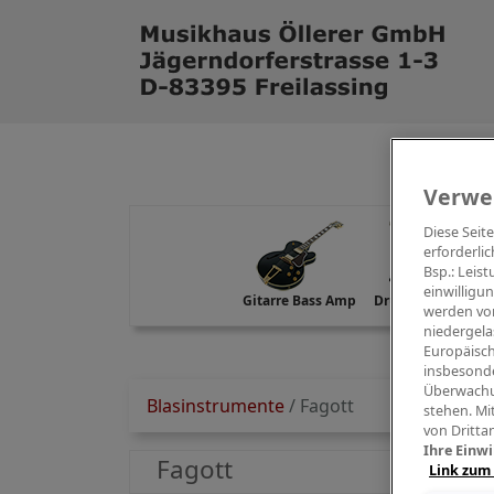
Verwe
Diese Seit
erforderlic
Bsp.: Leis
einwilligu
Gitarre Bass Amp
Drums Percussion
werden von
niedergela
Europäisch
insbesonde
Überwachu
Blasinstrumente
/
Fagott
stehen. Mi
von Dritta
Ihre Einwi
Fagott
Link zum