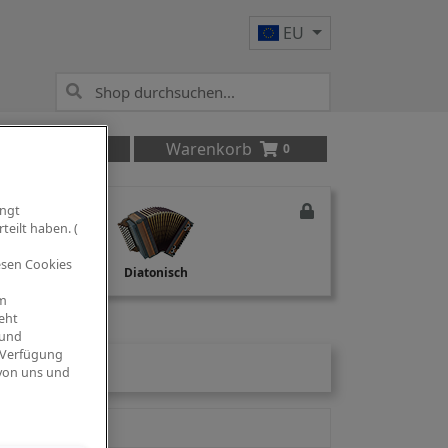
EU
Anmelden
Warenkorb
0
ingt
teilt haben. (
iesen Cookies
Studio Recording
Diatonisch
om
eht
 und
 Verfügung
 von uns und