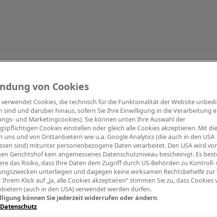
Information
ndung von Cookies
e verwendet Cookies, die technisch für die Funktionalität der Website unbed
h sind und darüber hinaus, sofern Sie Ihre Einwilligung in die Verarbeitung er
tungs- und Marketingcookies). Sie können unten Ihre Auswahl der
ngspflichtigen Cookies einstellen oder gleich alle Cookies akzeptieren. Mit d
Digitalpiano Keys
Blasinstrumente
Orchester
PA Mikrofon
 uns und von Drittanbietern wie u.a. Google Analytics (die auch in den USA
ssen sind) mitunter personenbezogene Daten verarbeitet. Den USA wird v
en Gerichtshof kein angemessenes Datenschutzniveau bescheinigt. Es best
re das Risiko, dass Ihre Daten dem Zugriff durch US-Behörden zu Kontroll-
ngszwecken unterliegen und dagegen keine wirksamen Rechtsbehelfe zur
t Ihrem Klick auf „Ja, alle Cookies akzeptieren“ stimmen Sie zu, dass Cookies
nbietern (auch in den USA) verwendet werden dürfen.
lligung können Sie jederzeit widerrufen oder ändern.
 Datenschutz