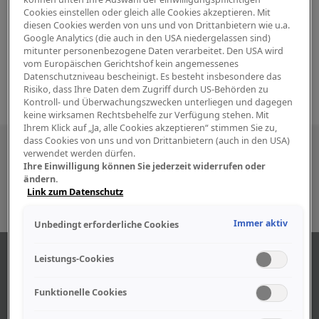
Cookies einstellen oder gleich alle Cookies akzeptieren. Mit
diesen Cookies werden von uns und von Drittanbietern wie u.a.
Google Analytics (die auch in den USA niedergelassen sind)
mitunter personenbezogene Daten verarbeitet. Den USA wird
vom Europäischen Gerichtshof kein angemessenes
Datenschutzniveau bescheinigt. Es besteht insbesondere das
Risiko, dass Ihre Daten dem Zugriff durch US-Behörden zu
Kontroll- und Überwachungszwecken unterliegen und dagegen
keine wirksamen Rechtsbehelfe zur Verfügung stehen. Mit
Ihrem Klick auf „Ja, alle Cookies akzeptieren“ stimmen Sie zu,
dass Cookies von uns und von Drittanbietern (auch in den USA)
Besuchen Sie uns auch in den sozialen
verwendet werden dürfen.
Ihre Einwilligung können Sie jederzeit widerrufen oder
Medien
ändern.
Link zum Datenschutz
Immer aktiv
Unbedingt erforderliche Cookies
ÜBER UNS
Leistungs-Cookies
Funktionelle Cookies
Unser Geschäft