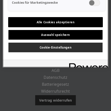
Geschäftszeiten
Cookies für Marketingzwecke
Lageplan-Anfahrt
Mitarbeiter
Stellenangebote
Alle Cookies akzeptieren
Geschichte
Auswahl speichern
RECHTLICHES
Cookie-Einstellungen
Impressum
AGB
Datenschutz
Batteriegesetz
Widerrufsrecht
Vertrag widerrufen