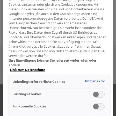
Cookies einstellen oder gleich alle Cookies akzeptieren. Mit
diesen Cookies werden von uns und von Drittanbietern wie u.a.
Google Analytics (die auch in den USA niedergelassen sind)
mitunter personenbezogene Daten verarbeitet. Den USA wird
vom Europäischen Gerichtshof kein angemessenes
Datenschutzniveau bescheinigt. Es besteht insbesondere das
Risiko, dass Ihre Daten dem Zugriff durch US-Behörden zu
Kontroll- und Überwachungszwecken unterliegen und dagegen
keine wirksamen Rechtsbehelfe zur Verfügung stehen. Mit
Ihrem Klick auf „Ja, alle Cookies akzeptieren“ stimmen Sie zu,
dass Cookies von uns und von Drittanbietern (auch in den USA)
Besuchen Sie uns auch in den sozialen
verwendet werden dürfen.
Ihre Einwilligung können Sie jederzeit widerrufen oder
Medien
ändern.
Link zum Datenschutz
Immer aktiv
Unbedingt erforderliche Cookies
ÜBER UNS
Leistungs-Cookies
Funktionelle Cookies
Unser Geschäft