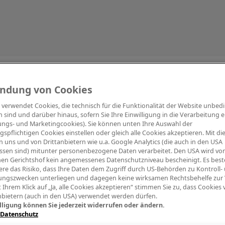
Information
ndung von Cookies
e verwendet Cookies, die technisch für die Funktionalität der Website unbed
h sind und darüber hinaus, sofern Sie Ihre Einwilligung in die Verarbeitung er
tungs- und Marketingcookies). Sie können unten Ihre Auswahl der
ngspflichtigen Cookies einstellen oder gleich alle Cookies akzeptieren. Mit d
Digitalpiano Keys
Blasinstrumente
Orchester
PA Mikrofon
 uns und von Drittanbietern wie u.a. Google Analytics (die auch in den USA
ssen sind) mitunter personenbezogene Daten verarbeitet. Den USA wird v
en Gerichtshof kein angemessenes Datenschutzniveau bescheinigt. Es best
re das Risiko, dass Ihre Daten dem Zugriff durch US-Behörden zu Kontroll-
ngszwecken unterliegen und dagegen keine wirksamen Rechtsbehelfe zur
t Ihrem Klick auf „Ja, alle Cookies akzeptieren“ stimmen Sie zu, dass Cookies
nbietern (auch in den USA) verwendet werden dürfen.
lligung können Sie jederzeit widerrufen oder ändern.
 Datenschutz