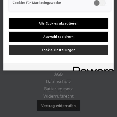
Geschäftszeiten
Cookies für Marketingzwecke
Lageplan-Anfahrt
Mitarbeiter
Stellenangebote
Alle Cookies akzeptieren
Geschichte
Auswahl speichern
RECHTLICHES
Cookie-Einstellungen
Impressum
AGB
Datenschutz
Batteriegesetz
Widerrufsrecht
Vertrag widerrufen