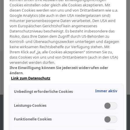
Cookies einstellen oder gleich alle Cookies akzeptieren. Mit
diesen Cookies werden von uns und von Drittanbietern wie u.a.
Google Analytics (die auch in den USA niedergelassen sind)
mitunter personenbezogene Daten verarbeitet. Den USA wird
vom Europäischen Gerichtshof kein angemessenes
Datenschutzniveau bescheinigt. Es besteht insbesondere das
Risiko, dass Ihre Daten dem Zugriff durch US-Behörden zu
Kontroll- und Überwachungszwecken unterliegen und dagegen
keine wirksamen Rechtsbehelfe zur Verfügung stehen. Mit
Ihrem Klick auf „Ja, alle Cookies akzeptieren“ stimmen Sie zu,
dass Cookies von uns und von Drittanbietern (auch in den USA)
Besuchen Sie uns auch in den sozialen
verwendet werden dürfen.
Ihre Einwilligung können Sie jederzeit widerrufen oder
Medien
ändern.
Link zum Datenschutz
Immer aktiv
Unbedingt erforderliche Cookies
ÜBER UNS
Leistungs-Cookies
Funktionelle Cookies
Unser Geschäft