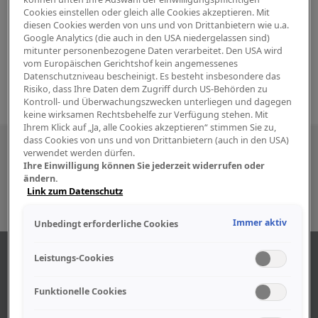
Cookies einstellen oder gleich alle Cookies akzeptieren. Mit
diesen Cookies werden von uns und von Drittanbietern wie u.a.
Google Analytics (die auch in den USA niedergelassen sind)
mitunter personenbezogene Daten verarbeitet. Den USA wird
vom Europäischen Gerichtshof kein angemessenes
Datenschutzniveau bescheinigt. Es besteht insbesondere das
Risiko, dass Ihre Daten dem Zugriff durch US-Behörden zu
Kontroll- und Überwachungszwecken unterliegen und dagegen
keine wirksamen Rechtsbehelfe zur Verfügung stehen. Mit
Ihrem Klick auf „Ja, alle Cookies akzeptieren“ stimmen Sie zu,
dass Cookies von uns und von Drittanbietern (auch in den USA)
Besuchen Sie uns auch in den sozialen
verwendet werden dürfen.
Ihre Einwilligung können Sie jederzeit widerrufen oder
Medien
ändern.
Link zum Datenschutz
Immer aktiv
Unbedingt erforderliche Cookies
ÜBER UNS
Leistungs-Cookies
Funktionelle Cookies
Unser Geschäft