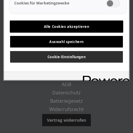
Geschäftszeiten
Cookies für Marketingzwecke
Lageplan-Anfahrt
Mitarbeiter
Stellenangebote
Alle Cookies akzeptieren
Geschichte
Auswahl speichern
RECHTLICHES
Cookie-Einstellungen
Impressum
AGB
Datenschutz
Batteriegesetz
Widerrufsrecht
Vertrag widerrufen