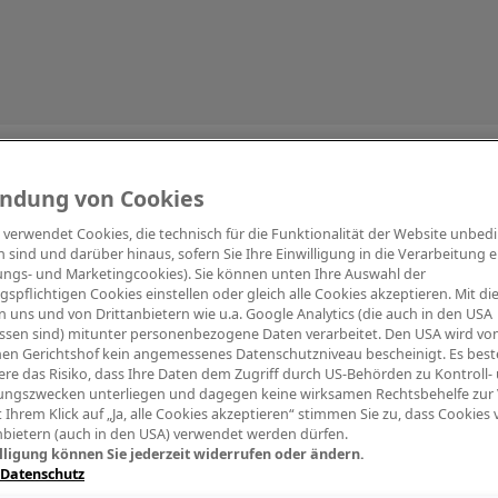
Information
ndung von Cookies
e verwendet Cookies, die technisch für die Funktionalität der Website unbed
h sind und darüber hinaus, sofern Sie Ihre Einwilligung in die Verarbeitung er
tungs- und Marketingcookies). Sie können unten Ihre Auswahl der
ngspflichtigen Cookies einstellen oder gleich alle Cookies akzeptieren. Mit d
Digitalpiano Keys
Blasinstrumente
Orchester
PA Mikrofon
 uns und von Drittanbietern wie u.a. Google Analytics (die auch in den USA
ssen sind) mitunter personenbezogene Daten verarbeitet. Den USA wird v
en Gerichtshof kein angemessenes Datenschutzniveau bescheinigt. Es best
re das Risiko, dass Ihre Daten dem Zugriff durch US-Behörden zu Kontroll-
ngszwecken unterliegen und dagegen keine wirksamen Rechtsbehelfe zur
t Ihrem Klick auf „Ja, alle Cookies akzeptieren“ stimmen Sie zu, dass Cookies
nbietern (auch in den USA) verwendet werden dürfen.
lligung können Sie jederzeit widerrufen oder ändern.
 Datenschutz