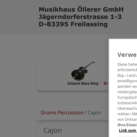
Verwe
Diese Seit
erforderlic
Bsp.: Leis
einwilligu
Gitarre Bass Amp
Drums Percussion
werden von
niedergela
Europäisch
insbesonde
Überwachu
Drums Percussion
/
Cajon
stehen. Mi
von Dritta
Ihre Einwi
Cajon
Link zum