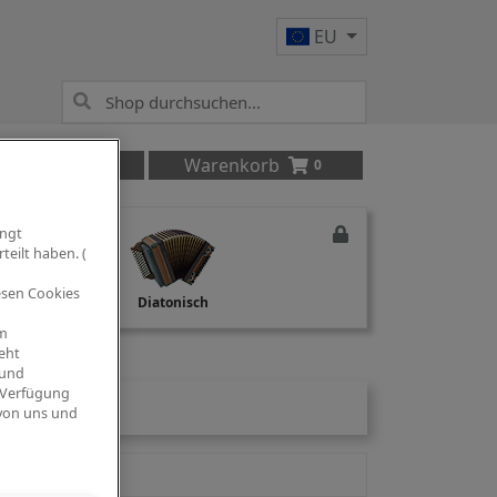
EU
Anmelden
Warenkorb
0
ingt
teilt haben. (
iesen Cookies
Studio Recording
Diatonisch
om
eht
 und
 Verfügung
 von uns und