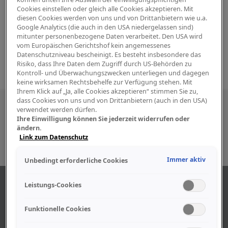
Cookies einstellen oder gleich alle Cookies akzeptieren. Mit
diesen Cookies werden von uns und von Drittanbietern wie u.a.
Google Analytics (die auch in den USA niedergelassen sind)
mitunter personenbezogene Daten verarbeitet. Den USA wird
vom Europäischen Gerichtshof kein angemessenes
Datenschutzniveau bescheinigt. Es besteht insbesondere das
Risiko, dass Ihre Daten dem Zugriff durch US-Behörden zu
Kontroll- und Überwachungszwecken unterliegen und dagegen
keine wirksamen Rechtsbehelfe zur Verfügung stehen. Mit
Ihrem Klick auf „Ja, alle Cookies akzeptieren“ stimmen Sie zu,
dass Cookies von uns und von Drittanbietern (auch in den USA)
Besuchen Sie uns auch in den sozialen
verwendet werden dürfen.
Ihre Einwilligung können Sie jederzeit widerrufen oder
Medien
ändern.
Link zum Datenschutz
Immer aktiv
Unbedingt erforderliche Cookies
ÜBER UNS
Leistungs-Cookies
Funktionelle Cookies
Unser Geschäft