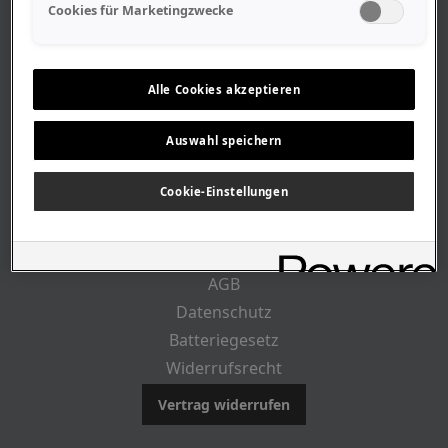
Geschäftszeiten
Cookies für Marketingzwecke
Lageplan-Anfahrt
Mitarbeiter
Stellenangebote
Alle Cookies akzeptieren
Geschichte
Auswahl speichern
RECHTLICHES
Cookie-Einstellungen
Impressum
AGB
Datenschutz
Batteriegesetz
Widerrufsrecht
Vertrag widerrufen