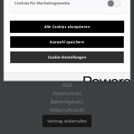
Geschäftszeiten
Cookies für Marketingzwecke
Lageplan-Anfahrt
Mitarbeiter
Stellenangebote
Alle Cookies akzeptieren
Geschichte
Auswahl speichern
CUSTOMER INFO
Cookie-Einstellungen
Impressum
AGB
Datenschutz
Batteriegesetz
Widerrufsrecht
Vertrag widerrufen