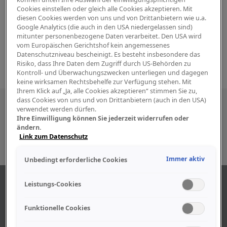
Cookies einstellen oder gleich alle Cookies akzeptieren. Mit
diesen Cookies werden von uns und von Drittanbietern wie u.a.
Google Analytics (die auch in den USA niedergelassen sind)
mitunter personenbezogene Daten verarbeitet. Den USA wird
vom Europäischen Gerichtshof kein angemessenes
Datenschutzniveau bescheinigt. Es besteht insbesondere das
Risiko, dass Ihre Daten dem Zugriff durch US-Behörden zu
Kontroll- und Überwachungszwecken unterliegen und dagegen
keine wirksamen Rechtsbehelfe zur Verfügung stehen. Mit
Ihrem Klick auf „Ja, alle Cookies akzeptieren“ stimmen Sie zu,
dass Cookies von uns und von Drittanbietern (auch in den USA)
Besuchen Sie uns auch in den sozialen
verwendet werden dürfen.
Ihre Einwilligung können Sie jederzeit widerrufen oder
Medien
ändern.
Link zum Datenschutz
Immer aktiv
Unbedingt erforderliche Cookies
ABOUT US
Leistungs-Cookies
Funktionelle Cookies
Find out more about our company.