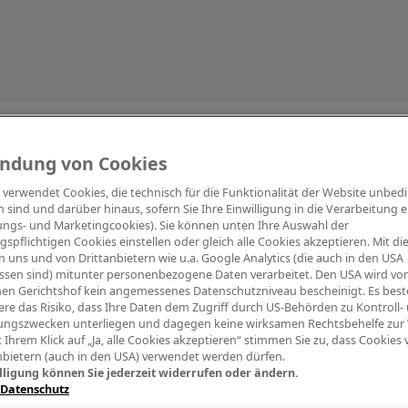
Information
ndung von Cookies
e verwendet Cookies, die technisch für die Funktionalität der Website unbed
h sind und darüber hinaus, sofern Sie Ihre Einwilligung in die Verarbeitung er
tungs- und Marketingcookies). Sie können unten Ihre Auswahl der
ngspflichtigen Cookies einstellen oder gleich alle Cookies akzeptieren. Mit d
Digitalpiano Keys
Blasinstrumente
Orchester
PA Mikrofon
 uns und von Drittanbietern wie u.a. Google Analytics (die auch in den USA
ssen sind) mitunter personenbezogene Daten verarbeitet. Den USA wird v
en Gerichtshof kein angemessenes Datenschutzniveau bescheinigt. Es best
re das Risiko, dass Ihre Daten dem Zugriff durch US-Behörden zu Kontroll-
ngszwecken unterliegen und dagegen keine wirksamen Rechtsbehelfe zur
t Ihrem Klick auf „Ja, alle Cookies akzeptieren“ stimmen Sie zu, dass Cookies
nbietern (auch in den USA) verwendet werden dürfen.
lligung können Sie jederzeit widerrufen oder ändern.
 Datenschutz