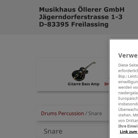
Verwe
Diese Seit
erforderlic
Bsp.: Leis
einwilligu
Gitarre Bass Amp
Drums Percussion
werden von
niedergela
Europäisch
insbesonde
Überwachu
Drums Percussion
/
Snare
stehen. Mi
von Dritta
Ihre Einwi
Snare
Link zum