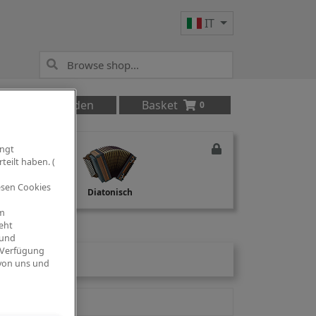
IT
Anmelden
Basket
0
ingt
teilt haben. (
iesen Cookies
Studio Recording
Diatonisch
om
eht
 und
 Verfügung
 von uns und