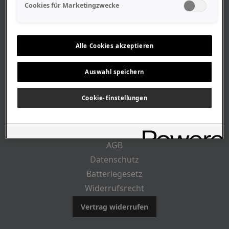
Geschäftszeiten
Cookies für Marketingzwecke
Lageplan-Anfahrt
Mitarbeiter
Stellenangebote
Alle Cookies akzeptieren
Geschichte
Auswahl speichern
RECHTLICHES
Cookie-Einstellungen
Impressum
AGB
Datenschutz
Batteriegesetz
Widerrufsrecht
Vertrag widerrufen