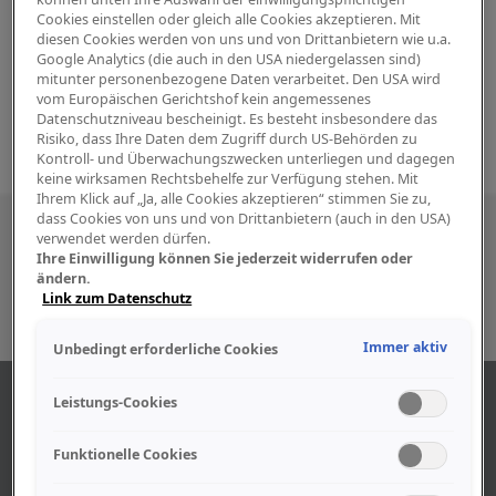
Cookies einstellen oder gleich alle Cookies akzeptieren. Mit
diesen Cookies werden von uns und von Drittanbietern wie u.a.
Google Analytics (die auch in den USA niedergelassen sind)
mitunter personenbezogene Daten verarbeitet. Den USA wird
vom Europäischen Gerichtshof kein angemessenes
Datenschutzniveau bescheinigt. Es besteht insbesondere das
Risiko, dass Ihre Daten dem Zugriff durch US-Behörden zu
Kontroll- und Überwachungszwecken unterliegen und dagegen
keine wirksamen Rechtsbehelfe zur Verfügung stehen. Mit
Ihrem Klick auf „Ja, alle Cookies akzeptieren“ stimmen Sie zu,
dass Cookies von uns und von Drittanbietern (auch in den USA)
Besuchen Sie uns auch in den sozialen
verwendet werden dürfen.
Ihre Einwilligung können Sie jederzeit widerrufen oder
Medien
ändern.
Link zum Datenschutz
Immer aktiv
Unbedingt erforderliche Cookies
ÜBER UNS
Leistungs-Cookies
Funktionelle Cookies
Unser Geschäft