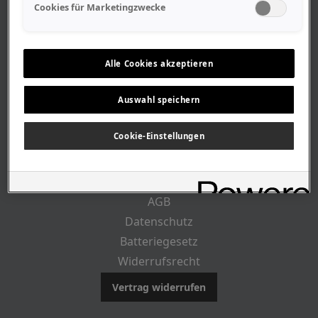
Geschäftszeiten
Cookies für Marketingzwecke
Lageplan-Anfahrt
Mitarbeiter
Stellenangebote
Alle Cookies akzeptieren
Geschichte
Auswahl speichern
RECHTLICHES
Cookie-Einstellungen
Impressum
AGB
Datenschutz
Batteriegesetz
Widerrufsrecht
Vertrag widerrufen