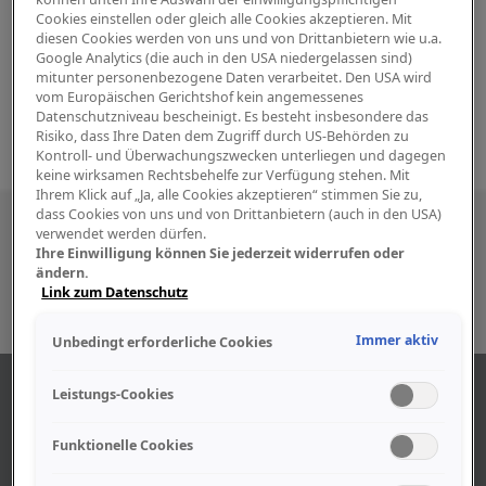
Cookies einstellen oder gleich alle Cookies akzeptieren. Mit
diesen Cookies werden von uns und von Drittanbietern wie u.a.
Google Analytics (die auch in den USA niedergelassen sind)
mitunter personenbezogene Daten verarbeitet. Den USA wird
vom Europäischen Gerichtshof kein angemessenes
Datenschutzniveau bescheinigt. Es besteht insbesondere das
Risiko, dass Ihre Daten dem Zugriff durch US-Behörden zu
Kontroll- und Überwachungszwecken unterliegen und dagegen
keine wirksamen Rechtsbehelfe zur Verfügung stehen. Mit
Ihrem Klick auf „Ja, alle Cookies akzeptieren“ stimmen Sie zu,
dass Cookies von uns und von Drittanbietern (auch in den USA)
Besuchen Sie uns auch in den sozialen
verwendet werden dürfen.
Ihre Einwilligung können Sie jederzeit widerrufen oder
Medien
ändern.
Link zum Datenschutz
Immer aktiv
Unbedingt erforderliche Cookies
ÜBER UNS
Leistungs-Cookies
Funktionelle Cookies
Unser Geschäft