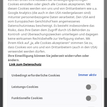
Cookies einstellen oder gleich alle Cookies akzeptieren. Mit
diesen Cookies werden von uns und von Drittanbietern wie u.a.
Google Analytics (die auch in den USA niedergelassen sind)
mitunter personenbezogene Daten verarbeitet. Den USA wird
vom Europäischen Gerichtshof kein angemessenes
Datenschutzniveau bescheinigt. Es besteht insbesondere das
Risiko, dass Ihre Daten dem Zugriff durch US-Behörden zu
Kontroll- und Überwachungszwecken unterliegen und dagegen
keine wirksamen Rechtsbehelfe zur Verfügung stehen. Mit
Ihrem Klick auf „Ja, alle Cookies akzeptieren“ stimmen Sie zu,
dass Cookies von uns und von Drittanbietern (auch in den USA)
Besuchen Sie uns auch in den sozialen
verwendet werden dürfen.
Ihre Einwilligung können Sie jederzeit widerrufen oder
Medien
ändern.
Link zum Datenschutz
Immer aktiv
Unbedingt erforderliche Cookies
ÜBER UNS
Leistungs-Cookies
Funktionelle Cookies
Unser Geschäft