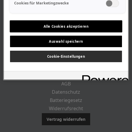
Geschäftszeiten
Cookies für Marketingzwecke
Lageplan-Anfahrt
Mitarbeiter
Stellenangebote
Alle Cookies akzeptieren
Geschichte
Auswahl speichern
RECHTLICHES
Cookie-Einstellungen
Impressum
AGB
Datenschutz
Batteriegesetz
Widerrufsrecht
Vertrag widerrufen