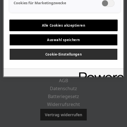
Geschäftszeiten
Cookies für Marketingzwecke
Lageplan-Anfahrt
Mitarbeiter
Stellenangebote
Alle Cookies akzeptieren
Geschichte
Auswahl speichern
RECHTLICHES
Cookie-Einstellungen
Impressum
AGB
Datenschutz
Batteriegesetz
Widerrufsrecht
Vertrag widerrufen