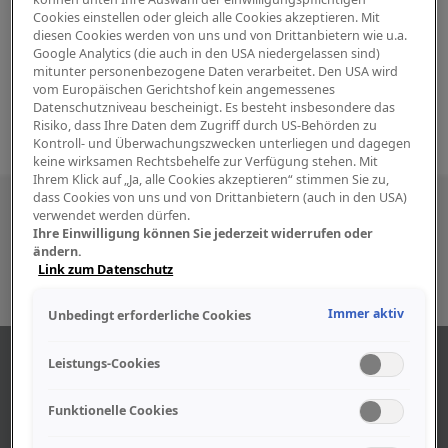
Cookies einstellen oder gleich alle Cookies akzeptieren. Mit
diesen Cookies werden von uns und von Drittanbietern wie u.a.
Google Analytics (die auch in den USA niedergelassen sind)
mitunter personenbezogene Daten verarbeitet. Den USA wird
vom Europäischen Gerichtshof kein angemessenes
Datenschutzniveau bescheinigt. Es besteht insbesondere das
Risiko, dass Ihre Daten dem Zugriff durch US-Behörden zu
Kontroll- und Überwachungszwecken unterliegen und dagegen
keine wirksamen Rechtsbehelfe zur Verfügung stehen. Mit
Ihrem Klick auf „Ja, alle Cookies akzeptieren“ stimmen Sie zu,
dass Cookies von uns und von Drittanbietern (auch in den USA)
Besuchen Sie uns auch in den sozialen
verwendet werden dürfen.
Ihre Einwilligung können Sie jederzeit widerrufen oder
Medien
ändern.
Link zum Datenschutz
Immer aktiv
Unbedingt erforderliche Cookies
ÜBER UNS
Leistungs-Cookies
Funktionelle Cookies
Unser Geschäft