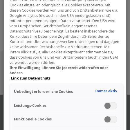
Cookies einstellen oder gleich alle Cookies akzeptieren. Mit
diesen Cookies werden von uns und von Drittanbietern wie u.a.
Google Analytics (die auch in den USA niedergelassen sind)
mitunter personenbezogene Daten verarbeitet. Den USA wird
vom Europäischen Gerichtshof kein angemessenes
Datenschutzniveau bescheinigt. Es besteht insbesondere das
Risiko, dass Ihre Daten dem Zugriff durch US-Behörden zu
Kontroll- und Überwachungszwecken unterliegen und dagegen
keine wirksamen Rechtsbehelfe zur Verfügung stehen. Mit
Ihrem Klick auf „Ja, alle Cookies akzeptieren“ stimmen Sie zu,
dass Cookies von uns und von Drittanbietern (auch in den USA)
Besuchen Sie uns auch in den sozialen
verwendet werden dürfen.
Ihre Einwilligung können Sie jederzeit widerrufen oder
Medien
ändern.
Link zum Datenschutz
Immer aktiv
Unbedingt erforderliche Cookies
ÜBER UNS
Leistungs-Cookies
Funktionelle Cookies
Unser Geschäft