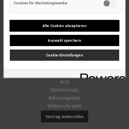
Geschäftszeiten
Cookies für Marketingzwecke
Lageplan-Anfahrt
Mitarbeiter
Stellenangebote
Alle Cookies akzeptieren
Geschichte
Auswahl speichern
RECHTLICHES
Cookie-Einstellungen
Impressum
AGB
Datenschutz
Batteriegesetz
Widerrufsrecht
Vertrag widerrufen