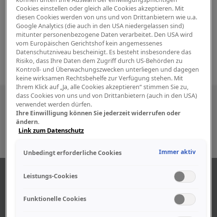
Cookies einstellen oder gleich alle Cookies akzeptieren. Mit
diesen Cookies werden von uns und von Drittanbietern wie u.a.
Google Analytics (die auch in den USA niedergelassen sind)
mitunter personenbezogene Daten verarbeitet. Den USA wird
vom Europäischen Gerichtshof kein angemessenes
Datenschutzniveau bescheinigt. Es besteht insbesondere das
Risiko, dass Ihre Daten dem Zugriff durch US-Behörden zu
Kontroll- und Überwachungszwecken unterliegen und dagegen
keine wirksamen Rechtsbehelfe zur Verfügung stehen. Mit
Ihrem Klick auf „Ja, alle Cookies akzeptieren“ stimmen Sie zu,
dass Cookies von uns und von Drittanbietern (auch in den USA)
Besuchen Sie uns auch in den sozialen
verwendet werden dürfen.
Ihre Einwilligung können Sie jederzeit widerrufen oder
Medien
ändern.
Link zum Datenschutz
Immer aktiv
Unbedingt erforderliche Cookies
ÜBER UNS
Leistungs-Cookies
Funktionelle Cookies
Unser Geschäft