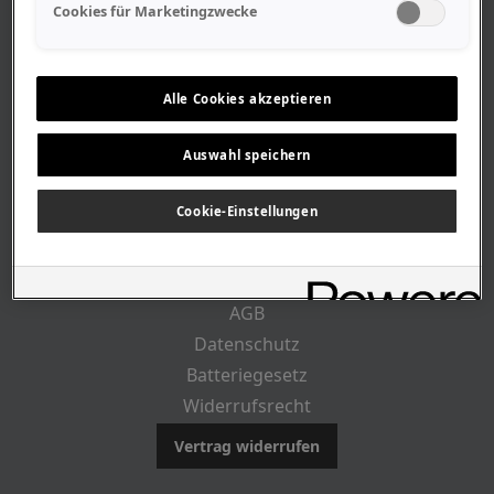
Geschäftszeiten
Cookies für Marketingzwecke
Lageplan-Anfahrt
Mitarbeiter
Stellenangebote
Alle Cookies akzeptieren
Geschichte
Auswahl speichern
RECHTLICHES
Cookie-Einstellungen
Impressum
AGB
Datenschutz
Batteriegesetz
Widerrufsrecht
Vertrag widerrufen