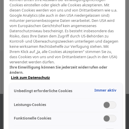
Cookies einstellen oder gleich alle Cookies akzeptieren. Mit
diesen Cookies werden von uns und von Drittanbietern wie u.a.
Google Analytics (die auch in den USA niedergelassen sind)
mitunter personenbezogene Daten verarbeitet. Den USA wird
vom Europäischen Gerichtshof kein angemessenes
Datenschutzniveau bescheinigt. Es besteht insbesondere das
Risiko, dass Ihre Daten dem Zugriff durch US-Behörden zu
Kontroll- und Überwachungszwecken unterliegen und dagegen
keine wirksamen Rechtsbehelfe zur Verfügung stehen. Mit
Ihrem Klick auf „Ja, alle Cookies akzeptieren“ stimmen Sie zu,
dass Cookies von uns und von Drittanbietern (auch in den USA)
Besuchen Sie uns auch in den sozialen
verwendet werden dürfen.
Ihre Einwilligung können Sie jederzeit widerrufen oder
Medien
ändern.
Link zum Datenschutz
Immer aktiv
Unbedingt erforderliche Cookies
ÜBER UNS
Leistungs-Cookies
Funktionelle Cookies
Unser Geschäft