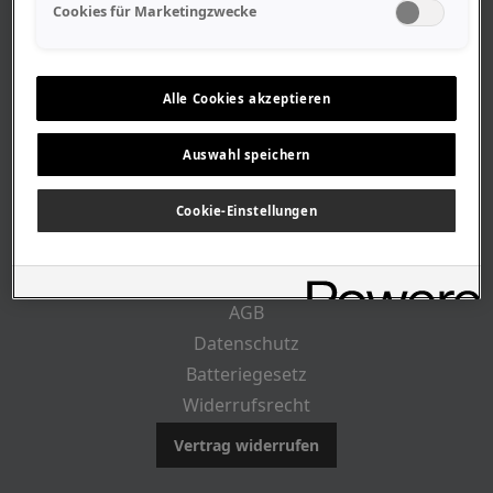
Geschäftszeiten
Cookies für Marketingzwecke
Lageplan-Anfahrt
Mitarbeiter
Stellenangebote
Alle Cookies akzeptieren
Geschichte
Auswahl speichern
RECHTLICHES
Cookie-Einstellungen
Impressum
AGB
Datenschutz
Batteriegesetz
Widerrufsrecht
Vertrag widerrufen