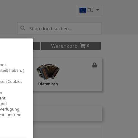
EU
Anmelden
Warenkorb
0
ingt
teilt haben. (
iesen Cookies
Studio Recording
Diatonisch
om
eht
 und
 Verfügung
 von uns und