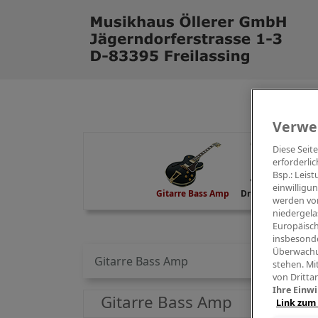
Verwe
Diese Seit
erforderlic
Bsp.: Leis
einwilligu
Gitarre Bass Amp
Drums Percussion
werden von
niedergela
Europäisch
insbesonde
Überwachu
Gitarre Bass Amp
stehen. Mi
von Dritta
Ihre Einwi
Gitarre Bass Amp
Link zum