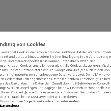
Information
ndung von Cookies
e verwendet Cookies, die technisch für die Funktionalität der Website unbed
h sind und darüber hinaus, sofern Sie Ihre Einwilligung in die Verarbeitung er
tungs- und Marketingcookies). Sie können unten Ihre Auswahl der
ngspflichtigen Cookies einstellen oder gleich alle Cookies akzeptieren. Mit d
Digitalpiano Keys
Blasinstrumente
Orchester
PA Mikrofon
 uns und von Drittanbietern wie u.a. Google Analytics (die auch in den USA
ssen sind) mitunter personenbezogene Daten verarbeitet. Den USA wird v
en Gerichtshof kein angemessenes Datenschutzniveau bescheinigt. Es best
re das Risiko, dass Ihre Daten dem Zugriff durch US-Behörden zu Kontroll-
ngszwecken unterliegen und dagegen keine wirksamen Rechtsbehelfe zur
t Ihrem Klick auf „Ja, alle Cookies akzeptieren“ stimmen Sie zu, dass Cookies
nbietern (auch in den USA) verwendet werden dürfen.
lligung können Sie jederzeit widerrufen oder ändern.
 Datenschutz