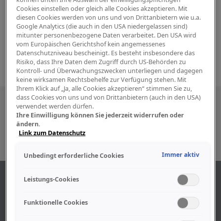
Cookies einstellen oder gleich alle Cookies akzeptieren. Mit
diesen Cookies werden von uns und von Drittanbietern wie u.a.
Google Analytics (die auch in den USA niedergelassen sind)
mitunter personenbezogene Daten verarbeitet. Den USA wird
vom Europäischen Gerichtshof kein angemessenes
Datenschutzniveau bescheinigt. Es besteht insbesondere das
Risiko, dass Ihre Daten dem Zugriff durch US-Behörden zu
Kontroll- und Überwachungszwecken unterliegen und dagegen
keine wirksamen Rechtsbehelfe zur Verfügung stehen. Mit
Ihrem Klick auf „Ja, alle Cookies akzeptieren“ stimmen Sie zu,
dass Cookies von uns und von Drittanbietern (auch in den USA)
Besuchen Sie uns auch in den sozialen
verwendet werden dürfen.
Ihre Einwilligung können Sie jederzeit widerrufen oder
Medien
ändern.
Link zum Datenschutz
Immer aktiv
Unbedingt erforderliche Cookies
ÜBER UNS
Leistungs-Cookies
Funktionelle Cookies
Unser Geschäft