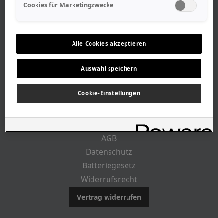
Geschäftszeiten
Cookies für Marketingzwecke
Lageplan-Anfahrt
Mitarbeiter
Stellenangebote
Alle Cookies akzeptieren
Geschichte
Auswahl speichern
RECHTLICHES
Cookie-Einstellungen
Impressum
AGB
Datenschutz
Batteriegesetz
Widerrufsrecht
Vertrag widerrufen