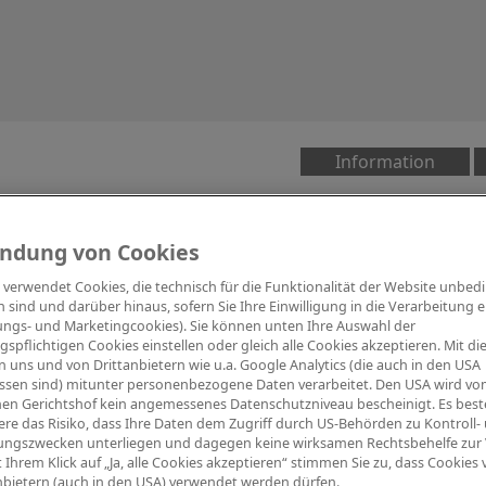
Information
ndung von Cookies
e verwendet Cookies, die technisch für die Funktionalität der Website unbed
Digitalpiano Keys
Blasinstrumente
Orchester
PA Mikrofon
h sind und darüber hinaus, sofern Sie Ihre Einwilligung in die Verarbeitung er
tungs- und Marketingcookies). Sie können unten Ihre Auswahl der
ngspflichtigen Cookies einstellen oder gleich alle Cookies akzeptieren. Mit d
 uns und von Drittanbietern wie u.a. Google Analytics (die auch in den USA
ssen sind) mitunter personenbezogene Daten verarbeitet. Den USA wird v
en Gerichtshof kein angemessenes Datenschutzniveau bescheinigt. Es best
re das Risiko, dass Ihre Daten dem Zugriff durch US-Behörden zu Kontroll-
ngszwecken unterliegen und dagegen keine wirksamen Rechtsbehelfe zur
t Ihrem Klick auf „Ja, alle Cookies akzeptieren“ stimmen Sie zu, dass Cookies
nbietern (auch in den USA) verwendet werden dürfen.