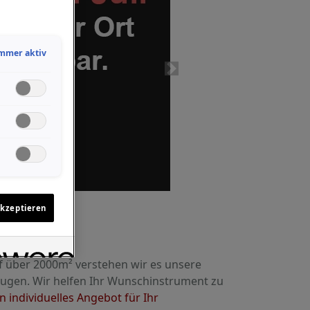
mmer aktiv
akzeptieren
f über 2000m² verstehen wir es unsere
ugen. Wir helfen Ihr Wunschinstrument zu
 individuelles Angebot für Ihr