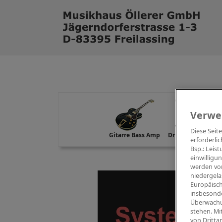
Verwe
Diese Seit
Gitarre Bass Amp
Drums Percussion
erforderlic
Bsp.: Leis
einwilligu
werden von
niedergela
Europäisch
insbesonde
Überwachu
stehen. Mi
von Dritta