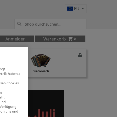
EU
Anmelden
Warenkorb
0
ingt
Studio Recording
Diatonisch
teilt haben. (
iesen Cookies
om
eht
 und
 Verfügung
 von uns und