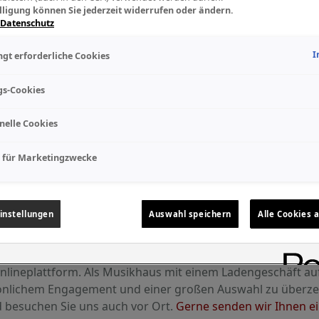
lligung können Sie jederzeit widerrufen oder ändern.
 Datenschutz
I
gt erforderliche Cookies
gs-Cookies
nelle Cookies
 für Marketingzwecke
instellungen
Auswahl speichern
Alle Cookies 
Willkommen bei uns
Onlineplattform. Als Musikhaus mit einem Ladengeschäft au
sönlichem Engagement und einer großen Auswahl zu überze
d besuchen Sie uns auch vor Ort.
Gerne senden wir Ihnen ein