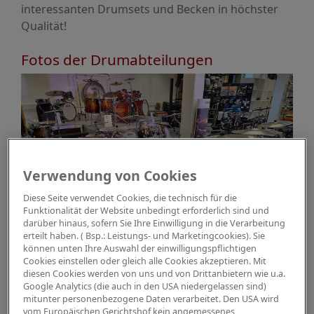
interessanten Drumsets und Becken in höchster
Qualität!
Fotos der Drumabteilungen
Verwendung von Cookies
Diese Seite verwendet Cookies, die technisch für die
Funktionalität der Website unbedingt erforderlich sind und
darüber hinaus, sofern Sie Ihre Einwilligung in die Verarbeitung
erteilt haben. ( Bsp.: Leistungs- und Marketingcookies). Sie
können unten Ihre Auswahl der einwilligungspflichtigen
Cookies einstellen oder gleich alle Cookies akzeptieren. Mit
diesen Cookies werden von uns und von Drittanbietern wie u.a.
Google Analytics (die auch in den USA niedergelassen sind)
mitunter personenbezogene Daten verarbeitet. Den USA wird
vom Europäischen Gerichtshof kein angemessenes