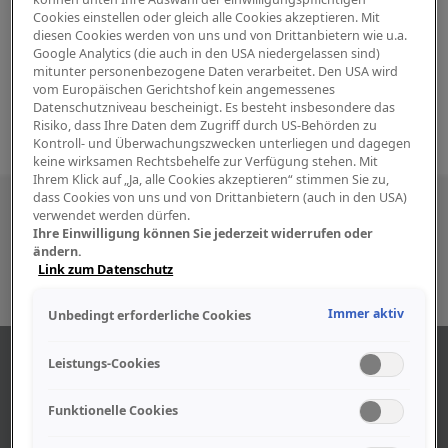
Cookies einstellen oder gleich alle Cookies akzeptieren. Mit
diesen Cookies werden von uns und von Drittanbietern wie u.a.
Google Analytics (die auch in den USA niedergelassen sind)
mitunter personenbezogene Daten verarbeitet. Den USA wird
vom Europäischen Gerichtshof kein angemessenes
Datenschutzniveau bescheinigt. Es besteht insbesondere das
Risiko, dass Ihre Daten dem Zugriff durch US-Behörden zu
Kontroll- und Überwachungszwecken unterliegen und dagegen
keine wirksamen Rechtsbehelfe zur Verfügung stehen. Mit
Ihrem Klick auf „Ja, alle Cookies akzeptieren“ stimmen Sie zu,
dass Cookies von uns und von Drittanbietern (auch in den USA)
Besuchen Sie uns auch in den sozialen
verwendet werden dürfen.
Ihre Einwilligung können Sie jederzeit widerrufen oder
Medien
ändern.
Link zum Datenschutz
Immer aktiv
Unbedingt erforderliche Cookies
ÜBER UNS
Leistungs-Cookies
Funktionelle Cookies
Unser Geschäft