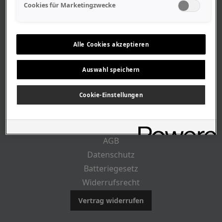
Geschäftszeiten
Cookies für Marketingzwecke
Lageplan-Anfahrt
Mitarbeiter
Stellenangebote
Alle Cookies akzeptieren
Geschichte
Auswahl speichern
RECHTLICHES
Cookie-Einstellungen
Impressum
AGB
Datenschutz
Batteriegesetz
Widerrufsrecht
Vertrag widerrufen