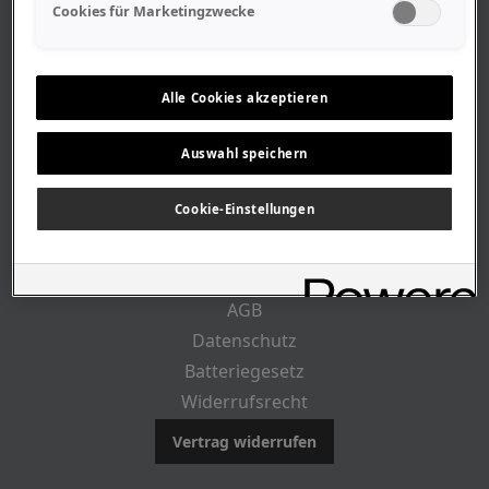
Geschäftszeiten
Cookies für Marketingzwecke
Lageplan-Anfahrt
Mitarbeiter
Stellenangebote
Alle Cookies akzeptieren
Geschichte
Auswahl speichern
RECHTLICHES
Cookie-Einstellungen
Impressum
AGB
Datenschutz
Batteriegesetz
Widerrufsrecht
Vertrag widerrufen