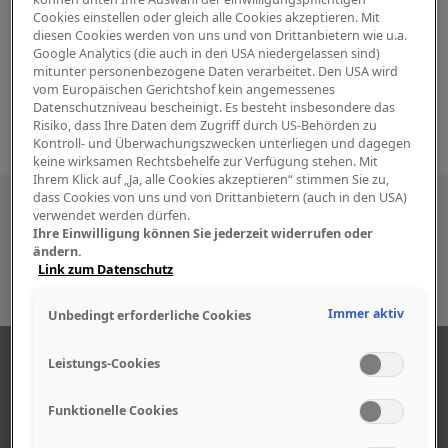
Cookies einstellen oder gleich alle Cookies akzeptieren. Mit
diesen Cookies werden von uns und von Drittanbietern wie u.a.
Google Analytics (die auch in den USA niedergelassen sind)
mitunter personenbezogene Daten verarbeitet. Den USA wird
vom Europäischen Gerichtshof kein angemessenes
Datenschutzniveau bescheinigt. Es besteht insbesondere das
Risiko, dass Ihre Daten dem Zugriff durch US-Behörden zu
Kontroll- und Überwachungszwecken unterliegen und dagegen
keine wirksamen Rechtsbehelfe zur Verfügung stehen. Mit
Ihrem Klick auf „Ja, alle Cookies akzeptieren“ stimmen Sie zu,
dass Cookies von uns und von Drittanbietern (auch in den USA)
Besuchen Sie uns auch in den sozialen
verwendet werden dürfen.
Ihre Einwilligung können Sie jederzeit widerrufen oder
Medien
ändern.
Link zum Datenschutz
Immer aktiv
Unbedingt erforderliche Cookies
ÜBER UNS
Leistungs-Cookies
Funktionelle Cookies
Unser Geschäft