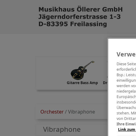
Verwe
Diese Seit
erforderlic
Bsp.: Leis
einwilligu
Gitarre Bass Amp
Drums Percussion
werden von
niedergela
Europäisch
insbesonde
Überwachu
Orchester
/
Vibraphone
stehen. Mi
von Dritta
Ihre Einwi
Vibraphone
Link zum