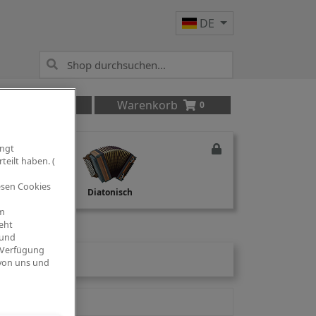
DE
Anmelden
Warenkorb
0
ingt
teilt haben. (
iesen Cookies
Studio Recording
Diatonisch
om
eht
 und
 Verfügung
 von uns und