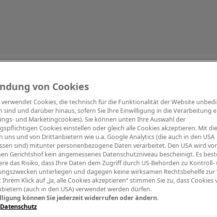
Information
ndung von Cookies
e verwendet Cookies, die technisch für die Funktionalität der Website unbed
h sind und darüber hinaus, sofern Sie Ihre Einwilligung in die Verarbeitung er
tungs- und Marketingcookies). Sie können unten Ihre Auswahl der
ngspflichtigen Cookies einstellen oder gleich alle Cookies akzeptieren. Mit d
Digitalpiano Keys
Blasinstrumente
Orchester
PA Mikrofon
 uns und von Drittanbietern wie u.a. Google Analytics (die auch in den USA
ssen sind) mitunter personenbezogene Daten verarbeitet. Den USA wird v
en Gerichtshof kein angemessenes Datenschutzniveau bescheinigt. Es best
re das Risiko, dass Ihre Daten dem Zugriff durch US-Behörden zu Kontroll-
ngszwecken unterliegen und dagegen keine wirksamen Rechtsbehelfe zur
t Ihrem Klick auf „Ja, alle Cookies akzeptieren“ stimmen Sie zu, dass Cookies
nbietern (auch in den USA) verwendet werden dürfen.
lligung können Sie jederzeit widerrufen oder ändern.
 Datenschutz