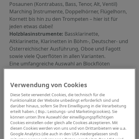
Posaunen (Kontrabass, Bass, Tenor, Alt, Ventil)
Marching Instrumente, Doppelhörner, Flügelhorn,
Kornett bis hin zu den Trompeten – hier ist für
jeden etwas dabei!
Holzblasinstrumente:
Bassklarinette,
Altklarinette, Klarinetten in Böhm-, Deutscher- und
Österreichischer Ausführung, Oboe und Fagott
sowie viele Querflöten in allen Varianten.
Eine umfangreiche Auswahl an Blockflöten
erwartet Sie von Schülerflöten bis hin zum
professionellen Spitzeninstrument in unserem
Verwendung von Cookies
Geschäft.
Diese Seite verwendet Cookies, die technisch für die
Fotos der Blasinstrumenten-Abteilung
Funktionalität der Website unbedingt erforderlich sind und
darüber hinaus, sofern Sie Ihre Einwilligung in die Verarbeitung
erteilt haben. ( Bsp.: Leistungs- und Marketingcookies). Sie
können unten Ihre Auswahl der einwilligungspflichtigen
Cookies einstellen oder gleich alle Cookies akzeptieren. Mit
diesen Cookies werden von uns und von Drittanbietern wie u.a.
Google Analytics (die auch in den USA niedergelassen sind)