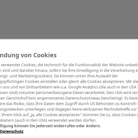
Information
ndung von Cookies
e verwendet Cookies, die technisch für die Funktionalität der Website unbed
h sind und darüber hinaus, sofern Sie Ihre Einwilligung in die Verarbeitung er
tungs- und Marketingcookies). Sie können unten Ihre Auswahl der
ngspflichtigen Cookies einstellen oder gleich alle Cookies akzeptieren. Mit d
Digitalpiano Keys
Blasinstrumente
Orchester
PA Mikrofon
 uns und von Drittanbietern wie u.a. Google Analytics (die auch in den USA
ssen sind) mitunter personenbezogene Daten verarbeitet. Den USA wird v
en Gerichtshof kein angemessenes Datenschutzniveau bescheinigt. Es best
re das Risiko, dass Ihre Daten dem Zugriff durch US-Behörden zu Kontroll-
ngszwecken unterliegen und dagegen keine wirksamen Rechtsbehelfe zur
t Ihrem Klick auf „Ja, alle Cookies akzeptieren“ stimmen Sie zu, dass Cookies
nbietern (auch in den USA) verwendet werden dürfen.
lligung können Sie jederzeit widerrufen oder ändern.
 Datenschutz