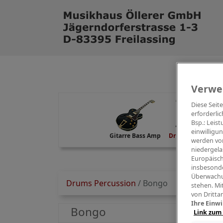
Verwe
Diese Seit
erforderlic
Bsp.: Leis
einwilligu
Gitarre Bass Amp
Drums Percussion
werden von
niedergela
Europäisch
insbesonde
Überwachu
Drums Percussion
/
Bongo
stehen. Mi
von Dritta
Ihre Einwi
Bongo
Link zum