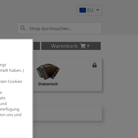
EU
Anmelden
Warenkorb
0
ingt
teilt haben. (
iesen Cookies
Studio Recording
Diatonisch
om
eht
 und
 Verfügung
 von uns und