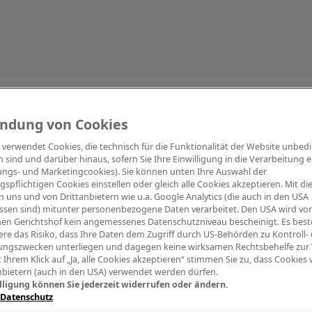
Information
ndung von Cookies
e verwendet Cookies, die technisch für die Funktionalität der Website unbed
h sind und darüber hinaus, sofern Sie Ihre Einwilligung in die Verarbeitung er
tungs- und Marketingcookies). Sie können unten Ihre Auswahl der
ngspflichtigen Cookies einstellen oder gleich alle Cookies akzeptieren. Mit d
Digitalpiano Keys
Blasinstrumente
Orchester
PA Mikrofon
 uns und von Drittanbietern wie u.a. Google Analytics (die auch in den USA
ssen sind) mitunter personenbezogene Daten verarbeitet. Den USA wird v
en Gerichtshof kein angemessenes Datenschutzniveau bescheinigt. Es best
re das Risiko, dass Ihre Daten dem Zugriff durch US-Behörden zu Kontroll-
ngszwecken unterliegen und dagegen keine wirksamen Rechtsbehelfe zur
t Ihrem Klick auf „Ja, alle Cookies akzeptieren“ stimmen Sie zu, dass Cookies
nbietern (auch in den USA) verwendet werden dürfen.
lligung können Sie jederzeit widerrufen oder ändern.
 Datenschutz