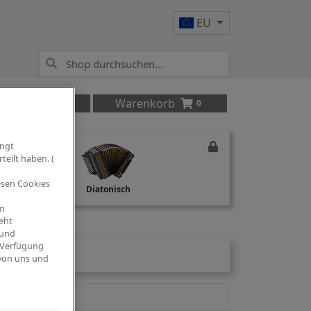
EU
Anmelden
Warenkorb
0
ingt
teilt haben. (
iesen Cookies
Studio Recording
Diatonisch
om
eht
 und
 Verfügung
 von uns und