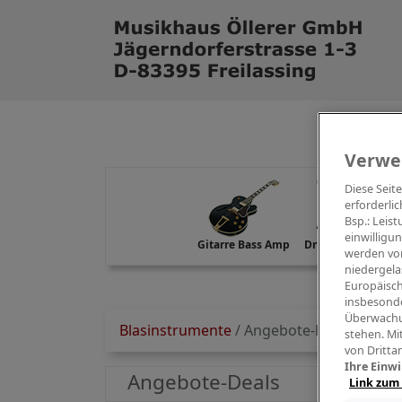
Verwe
Diese Seit
erforderlic
Bsp.: Leis
einwilligu
Gitarre Bass Amp
Drums Percussion
werden von
niedergela
Europäisch
insbesonde
Überwachu
Blasinstrumente
/
Angebote-Deals
stehen. Mi
von Dritta
Ihre Einwi
Angebote-Deals
Link zum