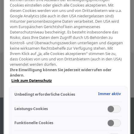
Cookies einstellen oder gleich alle Cookies akzeptieren. Mit
diesen Cookies werden von uns und von Drittanbietern wie u.a.
Google Analytics (die auch in den USA niedergelassen sind)
mitunter personenbezogene Daten verarbeitet. Den USA wird
vom Europäischen Gerichtshof kein angemessenes
Datenschutzniveau bescheinigt. Es besteht insbesondere das
Risiko, dass Ihre Daten dem Zugriff durch US-Behörden zu
Kontroll- und Überwachungszwecken unterliegen und dagegen
keine wirksamen Rechtsbehelfe zur Verfügung stehen. Mit
Ihrem Klick auf „Ja, alle Cookies akzeptieren“ stimmen Sie zu,
dass Cookies von uns und von Drittanbietern (auch in den USA)
Besuchen Sie uns auch in den sozialen
verwendet werden dürfen.
Ihre Einwilligung können Sie jederzeit widerrufen oder
Medien
ändern.
Link zum Datenschutz
Immer aktiv
Unbedingt erforderliche Cookies
ÜBER UNS
Leistungs-Cookies
Funktionelle Cookies
Unser Geschäft