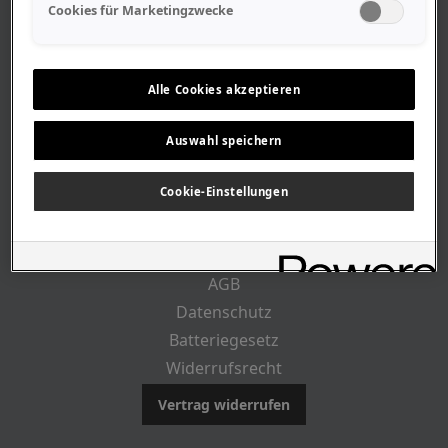
Geschäftszeiten
Cookies für Marketingzwecke
Lageplan-Anfahrt
Mitarbeiter
Stellenangebote
Alle Cookies akzeptieren
Geschichte
Auswahl speichern
RECHTLICHES
Cookie-Einstellungen
Impressum
AGB
Datenschutz
Batteriegesetz
Widerrufsrecht
Vertrag widerrufen