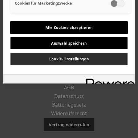
Geschäftszeiten
Cookies für Marketingzwecke
Lageplan-Anfahrt
Mitarbeiter
Stellenangebote
Alle Cookies akzeptieren
Geschichte
Auswahl speichern
RECHTLICHES
Cookie-Einstellungen
Impressum
AGB
Datenschutz
Batteriegesetz
Widerrufsrecht
Vertrag widerrufen