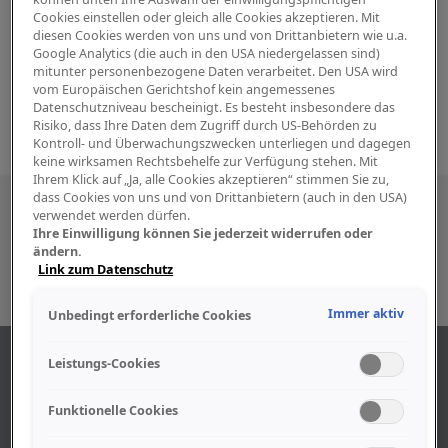
Cookies einstellen oder gleich alle Cookies akzeptieren. Mit
diesen Cookies werden von uns und von Drittanbietern wie u.a.
Google Analytics (die auch in den USA niedergelassen sind)
mitunter personenbezogene Daten verarbeitet. Den USA wird
vom Europäischen Gerichtshof kein angemessenes
Datenschutzniveau bescheinigt. Es besteht insbesondere das
Risiko, dass Ihre Daten dem Zugriff durch US-Behörden zu
Kontroll- und Überwachungszwecken unterliegen und dagegen
keine wirksamen Rechtsbehelfe zur Verfügung stehen. Mit
Ihrem Klick auf „Ja, alle Cookies akzeptieren“ stimmen Sie zu,
dass Cookies von uns und von Drittanbietern (auch in den USA)
Besuchen Sie uns auch in den sozialen
verwendet werden dürfen.
Ihre Einwilligung können Sie jederzeit widerrufen oder
Medien
ändern.
Link zum Datenschutz
Immer aktiv
Unbedingt erforderliche Cookies
ÜBER UNS
Leistungs-Cookies
Funktionelle Cookies
Unser Geschäft