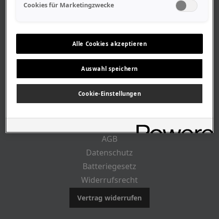
Geschäftszeiten
Cookies für Marketingzwecke
Lageplan-Anfahrt
Mitarbeiter
Stellenangebote
Alle Cookies akzeptieren
Geschichte
Auswahl speichern
CUSTOMER INFO
Cookie-Einstellungen
Impressum
AGB
Datenschutz
Batteriegesetz
Widerrufsrecht
Vertrag widerrufen