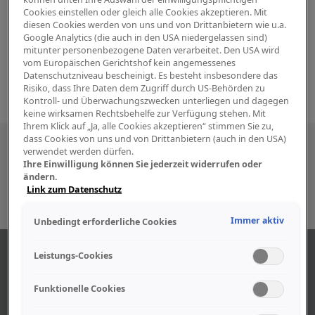
Cookies einstellen oder gleich alle Cookies akzeptieren. Mit
diesen Cookies werden von uns und von Drittanbietern wie u.a.
Google Analytics (die auch in den USA niedergelassen sind)
mitunter personenbezogene Daten verarbeitet. Den USA wird
vom Europäischen Gerichtshof kein angemessenes
Datenschutzniveau bescheinigt. Es besteht insbesondere das
Risiko, dass Ihre Daten dem Zugriff durch US-Behörden zu
Kontroll- und Überwachungszwecken unterliegen und dagegen
keine wirksamen Rechtsbehelfe zur Verfügung stehen. Mit
Ihrem Klick auf „Ja, alle Cookies akzeptieren“ stimmen Sie zu,
dass Cookies von uns und von Drittanbietern (auch in den USA)
Besuchen Sie uns auch in den sozialen
verwendet werden dürfen.
Ihre Einwilligung können Sie jederzeit widerrufen oder
Medien
ändern.
Link zum Datenschutz
Immer aktiv
Unbedingt erforderliche Cookies
ABOUT US
Leistungs-Cookies
Funktionelle Cookies
Find out more about our company.