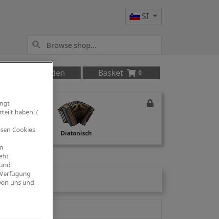
SI
Anmelden
Basket
0
ingt
teilt haben. (
iesen Cookies
Studio Recording
Diatonisch
om
eht
 und
 Verfügung
 von uns und