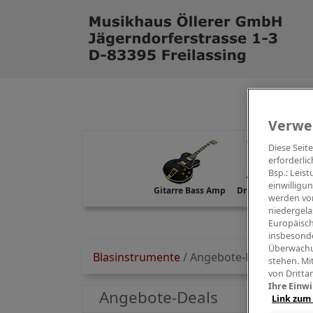
Verwe
Diese Seit
erforderlic
Bsp.: Leis
einwilligu
Gitarre Bass Amp
Drums Percussion
werden von
niedergela
Europäisch
insbesonde
Überwachu
Blasinstrumente
/
Angebote-Deals
stehen. Mi
von Dritta
Ihre Einwi
Angebote-Deals
Link zum