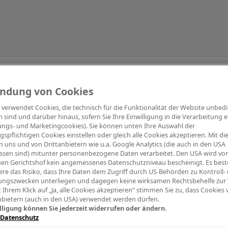
Information
ndung von Cookies
e verwendet Cookies, die technisch für die Funktionalität der Website unbed
h sind und darüber hinaus, sofern Sie Ihre Einwilligung in die Verarbeitung er
tungs- und Marketingcookies). Sie können unten Ihre Auswahl der
ngspflichtigen Cookies einstellen oder gleich alle Cookies akzeptieren. Mit d
Digitalpiano Keys
Blasinstrumente
Orchester
PA Mikrofon
 uns und von Drittanbietern wie u.a. Google Analytics (die auch in den USA
ssen sind) mitunter personenbezogene Daten verarbeitet. Den USA wird v
en Gerichtshof kein angemessenes Datenschutzniveau bescheinigt. Es best
re das Risiko, dass Ihre Daten dem Zugriff durch US-Behörden zu Kontroll-
ngszwecken unterliegen und dagegen keine wirksamen Rechtsbehelfe zur
t Ihrem Klick auf „Ja, alle Cookies akzeptieren“ stimmen Sie zu, dass Cookies
nbietern (auch in den USA) verwendet werden dürfen.
lligung können Sie jederzeit widerrufen oder ändern.
 Datenschutz