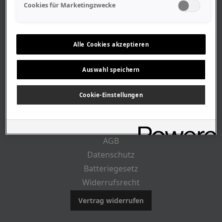
Geschäftszeiten
Cookies für Marketingzwecke
Lageplan-Anfahrt
Mitarbeiter
Stellenangebote
Alle Cookies akzeptieren
Geschichte
Auswahl speichern
CUSTOMER INFO
Cookie-Einstellungen
Impressum
AGB
Datenschutz
Batteriegesetz
Widerrufsrecht
Vertrag widerrufen