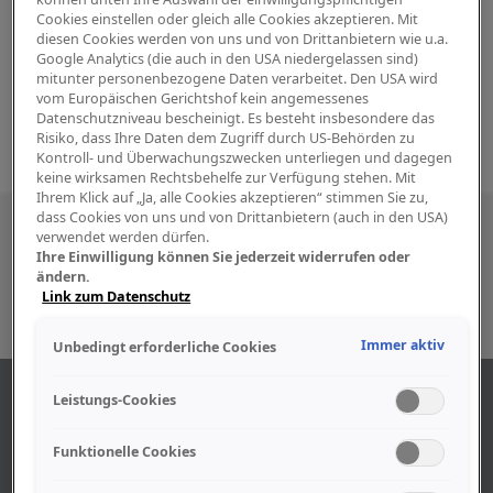
Cookies einstellen oder gleich alle Cookies akzeptieren. Mit
diesen Cookies werden von uns und von Drittanbietern wie u.a.
Google Analytics (die auch in den USA niedergelassen sind)
mitunter personenbezogene Daten verarbeitet. Den USA wird
vom Europäischen Gerichtshof kein angemessenes
Datenschutzniveau bescheinigt. Es besteht insbesondere das
Risiko, dass Ihre Daten dem Zugriff durch US-Behörden zu
Kontroll- und Überwachungszwecken unterliegen und dagegen
keine wirksamen Rechtsbehelfe zur Verfügung stehen. Mit
Ihrem Klick auf „Ja, alle Cookies akzeptieren“ stimmen Sie zu,
dass Cookies von uns und von Drittanbietern (auch in den USA)
Besuchen Sie uns auch in den sozialen
verwendet werden dürfen.
Ihre Einwilligung können Sie jederzeit widerrufen oder
Medien
ändern.
Link zum Datenschutz
Immer aktiv
Unbedingt erforderliche Cookies
ABOUT US
Leistungs-Cookies
Funktionelle Cookies
Find out more about our company.