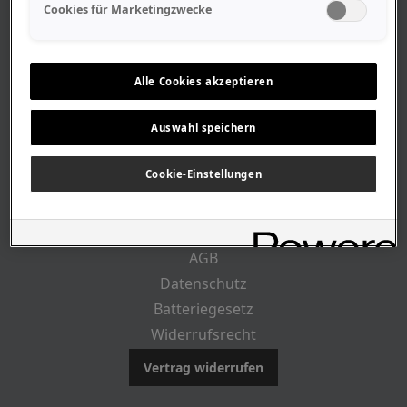
Geschäftszeiten
Cookies für Marketingzwecke
Lageplan-Anfahrt
Mitarbeiter
Stellenangebote
Alle Cookies akzeptieren
Geschichte
Auswahl speichern
RECHTLICHES
Cookie-Einstellungen
Impressum
AGB
Datenschutz
Batteriegesetz
Widerrufsrecht
Vertrag widerrufen