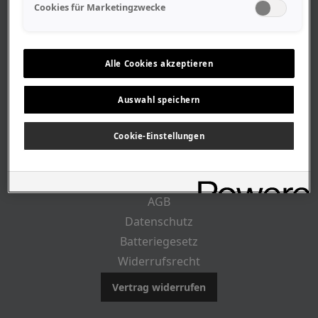
Geschäftszeiten
Cookies für Marketingzwecke
Lageplan-Anfahrt
Mitarbeiter
Stellenangebote
Alle Cookies akzeptieren
Geschichte
Auswahl speichern
RECHTLICHES
Cookie-Einstellungen
Impressum
AGB
Datenschutz
Batteriegesetz
Widerrufsrecht
Vertrag widerrufen