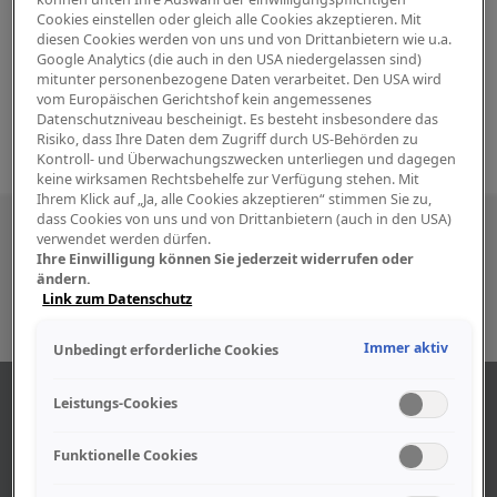
Cookies einstellen oder gleich alle Cookies akzeptieren. Mit
diesen Cookies werden von uns und von Drittanbietern wie u.a.
Google Analytics (die auch in den USA niedergelassen sind)
mitunter personenbezogene Daten verarbeitet. Den USA wird
vom Europäischen Gerichtshof kein angemessenes
Datenschutzniveau bescheinigt. Es besteht insbesondere das
Risiko, dass Ihre Daten dem Zugriff durch US-Behörden zu
Kontroll- und Überwachungszwecken unterliegen und dagegen
keine wirksamen Rechtsbehelfe zur Verfügung stehen. Mit
Ihrem Klick auf „Ja, alle Cookies akzeptieren“ stimmen Sie zu,
dass Cookies von uns und von Drittanbietern (auch in den USA)
Besuchen Sie uns auch in den sozialen
verwendet werden dürfen.
Ihre Einwilligung können Sie jederzeit widerrufen oder
Medien
ändern.
Link zum Datenschutz
Immer aktiv
Unbedingt erforderliche Cookies
ÜBER UNS
Leistungs-Cookies
Funktionelle Cookies
Unser Geschäft