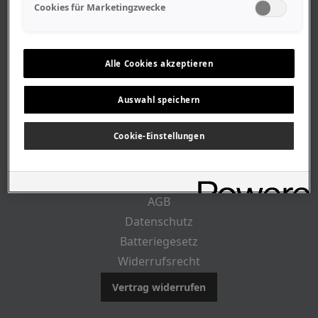
Geschäftszeiten
Cookies für Marketingzwecke
Lageplan-Anfahrt
Mitarbeiter
Stellenangebote
Alle Cookies akzeptieren
Geschichte
Auswahl speichern
RECHTLICHES
Cookie-Einstellungen
Impressum
AGB
Datenschutz
Batteriegesetz
Widerrufsrecht
Vertrag widerrufen