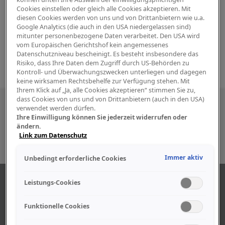
Cookies einstellen oder gleich alle Cookies akzeptieren. Mit
diesen Cookies werden von uns und von Drittanbietern wie u.a.
Google Analytics (die auch in den USA niedergelassen sind)
mitunter personenbezogene Daten verarbeitet. Den USA wird
vom Europäischen Gerichtshof kein angemessenes
Datenschutzniveau bescheinigt. Es besteht insbesondere das
Risiko, dass Ihre Daten dem Zugriff durch US-Behörden zu
Kontroll- und Überwachungszwecken unterliegen und dagegen
keine wirksamen Rechtsbehelfe zur Verfügung stehen. Mit
Ihrem Klick auf „Ja, alle Cookies akzeptieren“ stimmen Sie zu,
dass Cookies von uns und von Drittanbietern (auch in den USA)
Besuchen Sie uns auch in den sozialen
verwendet werden dürfen.
Ihre Einwilligung können Sie jederzeit widerrufen oder
Medien
ändern.
Link zum Datenschutz
Immer aktiv
Unbedingt erforderliche Cookies
ÜBER UNS
Leistungs-Cookies
Funktionelle Cookies
Unser Geschäft