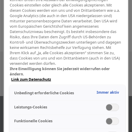
Cookies einstellen oder gleich alle Cookies akzeptieren. Mit
diesen Cookies werden von uns und von Drittanbietern wie u.a.
Google Analytics (die auch in den USA niedergelassen sind)
mitunter personenbezogene Daten verarbeitet. Den USA wird
vom Europäischen Gerichtshof kein angemessenes
Datenschutzniveau bescheinigt. Es besteht insbesondere das
Risiko, dass Ihre Daten dem Zugriff durch US-Behörden zu
Kontroll- und Überwachungszwecken unterliegen und dagegen
keine wirksamen Rechtsbehelfe zur Verfügung stehen. Mit
Ihrem Klick auf „Ja, alle Cookies akzeptieren“ stimmen Sie zu,
dass Cookies von uns und von Drittanbietern (auch in den USA)
Besuchen Sie uns auch in den sozialen
verwendet werden dürfen.
Ihre Einwilligung können Sie jederzeit widerrufen oder
Medien
ändern.
Link zum Datenschutz
Immer aktiv
Unbedingt erforderliche Cookies
ÜBER UNS
Leistungs-Cookies
Funktionelle Cookies
Unser Geschäft