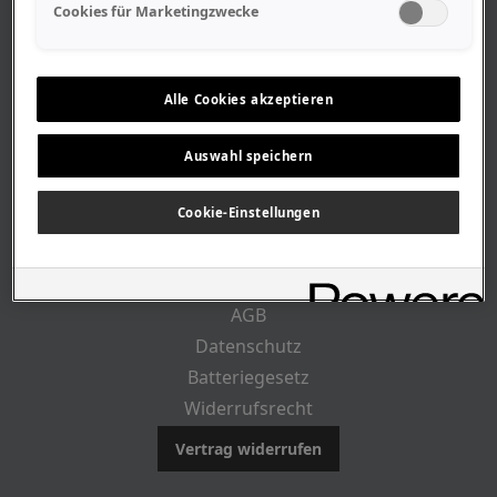
Geschäftszeiten
Cookies für Marketingzwecke
Lageplan-Anfahrt
Mitarbeiter
Stellenangebote
Alle Cookies akzeptieren
Geschichte
Auswahl speichern
RECHTLICHES
Cookie-Einstellungen
Impressum
AGB
Datenschutz
Batteriegesetz
Widerrufsrecht
Vertrag widerrufen