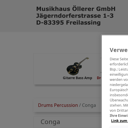
Verwe
Diese Seit
erforderlic
Bsp.: Leis
einwilligu
Gitarre Bass Amp
Drums Percussion
werden von
niedergela
Europäisch
insbesonde
Überwachu
Drums Percussion
/
Conga
stehen. Mi
von Dritta
Ihre Einwi
Conga
Link zum