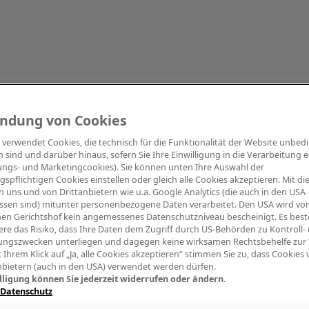
Information
ndung von Cookies
e verwendet Cookies, die technisch für die Funktionalität der Website unbed
h sind und darüber hinaus, sofern Sie Ihre Einwilligung in die Verarbeitung er
tungs- und Marketingcookies). Sie können unten Ihre Auswahl der
ngspflichtigen Cookies einstellen oder gleich alle Cookies akzeptieren. Mit d
Digitalpiano Keys
Blasinstrumente
Orchester
PA Mikrofon
 uns und von Drittanbietern wie u.a. Google Analytics (die auch in den USA
ssen sind) mitunter personenbezogene Daten verarbeitet. Den USA wird v
en Gerichtshof kein angemessenes Datenschutzniveau bescheinigt. Es best
re das Risiko, dass Ihre Daten dem Zugriff durch US-Behörden zu Kontroll-
ngszwecken unterliegen und dagegen keine wirksamen Rechtsbehelfe zur
t Ihrem Klick auf „Ja, alle Cookies akzeptieren“ stimmen Sie zu, dass Cookies
nbietern (auch in den USA) verwendet werden dürfen.
lligung können Sie jederzeit widerrufen oder ändern.
 Datenschutz