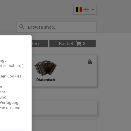
BE
Anmelden
Basket
0
ingt
teilt haben. (
iesen Cookies
Studio Recording
Diatonisch
om
eht
 und
 Verfügung
 von uns und