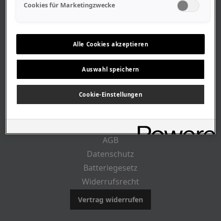
Geschäftszeiten
Cookies für Marketingzwecke
Lageplan-Anfahrt
Mitarbeiter
Stellenangebote
Alle Cookies akzeptieren
Geschichte
Auswahl speichern
CUSTOMER INFO
Cookie-Einstellungen
Impressum
AGB
Datenschutz
Batteriegesetz
Widerrufsrecht
Vertrag widerrufen