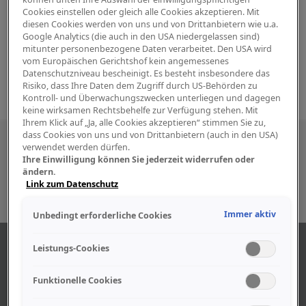
Cookies einstellen oder gleich alle Cookies akzeptieren. Mit
diesen Cookies werden von uns und von Drittanbietern wie u.a.
Google Analytics (die auch in den USA niedergelassen sind)
mitunter personenbezogene Daten verarbeitet. Den USA wird
vom Europäischen Gerichtshof kein angemessenes
Datenschutzniveau bescheinigt. Es besteht insbesondere das
Risiko, dass Ihre Daten dem Zugriff durch US-Behörden zu
Kontroll- und Überwachungszwecken unterliegen und dagegen
keine wirksamen Rechtsbehelfe zur Verfügung stehen. Mit
Ihrem Klick auf „Ja, alle Cookies akzeptieren“ stimmen Sie zu,
dass Cookies von uns und von Drittanbietern (auch in den USA)
Besuchen Sie uns auch in den sozialen
verwendet werden dürfen.
Ihre Einwilligung können Sie jederzeit widerrufen oder
Medien
ändern.
Link zum Datenschutz
Immer aktiv
Unbedingt erforderliche Cookies
ABOUT US
Leistungs-Cookies
Funktionelle Cookies
Find out more about our company.