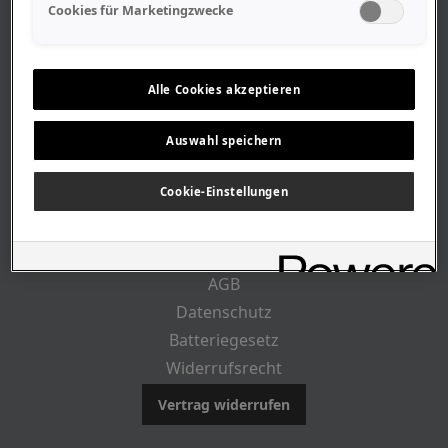
Geschäftszeiten
Cookies für Marketingzwecke
Lageplan-Anfahrt
Mitarbeiter
Stellenangebote
Alle Cookies akzeptieren
Geschichte
Auswahl speichern
CUSTOMER INFO
Cookie-Einstellungen
Impressum
AGB
Datenschutz
Batteriegesetz
Widerrufsrecht
Vertrag widerrufen