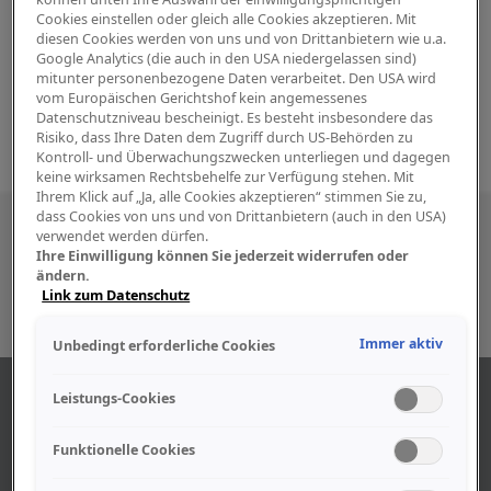
Cookies einstellen oder gleich alle Cookies akzeptieren. Mit
diesen Cookies werden von uns und von Drittanbietern wie u.a.
Google Analytics (die auch in den USA niedergelassen sind)
mitunter personenbezogene Daten verarbeitet. Den USA wird
vom Europäischen Gerichtshof kein angemessenes
Datenschutzniveau bescheinigt. Es besteht insbesondere das
Risiko, dass Ihre Daten dem Zugriff durch US-Behörden zu
Kontroll- und Überwachungszwecken unterliegen und dagegen
keine wirksamen Rechtsbehelfe zur Verfügung stehen. Mit
Ihrem Klick auf „Ja, alle Cookies akzeptieren“ stimmen Sie zu,
dass Cookies von uns und von Drittanbietern (auch in den USA)
Besuchen Sie uns auch in den sozialen
verwendet werden dürfen.
Ihre Einwilligung können Sie jederzeit widerrufen oder
Medien
ändern.
Link zum Datenschutz
Immer aktiv
Unbedingt erforderliche Cookies
ABOUT US
Leistungs-Cookies
Funktionelle Cookies
Find out more about our company.