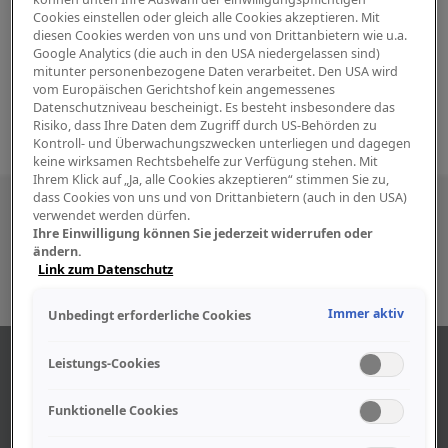
Cookies einstellen oder gleich alle Cookies akzeptieren. Mit
diesen Cookies werden von uns und von Drittanbietern wie u.a.
Google Analytics (die auch in den USA niedergelassen sind)
mitunter personenbezogene Daten verarbeitet. Den USA wird
vom Europäischen Gerichtshof kein angemessenes
Datenschutzniveau bescheinigt. Es besteht insbesondere das
Risiko, dass Ihre Daten dem Zugriff durch US-Behörden zu
Kontroll- und Überwachungszwecken unterliegen und dagegen
keine wirksamen Rechtsbehelfe zur Verfügung stehen. Mit
Ihrem Klick auf „Ja, alle Cookies akzeptieren“ stimmen Sie zu,
dass Cookies von uns und von Drittanbietern (auch in den USA)
Besuchen Sie uns auch in den sozialen
verwendet werden dürfen.
Ihre Einwilligung können Sie jederzeit widerrufen oder
Medien
ändern.
Link zum Datenschutz
Immer aktiv
Unbedingt erforderliche Cookies
ABOUT US
Leistungs-Cookies
Funktionelle Cookies
Find out more about our company.