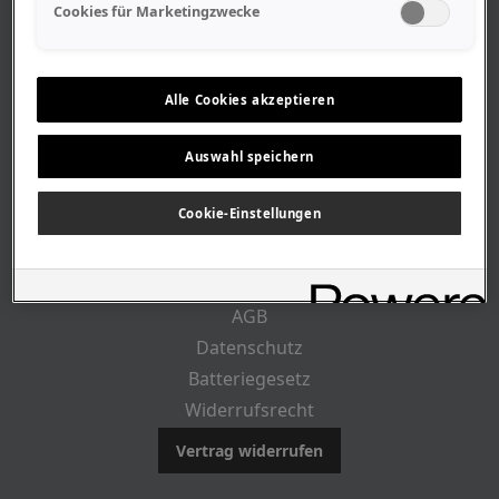
Geschäftszeiten
Cookies für Marketingzwecke
Lageplan-Anfahrt
Mitarbeiter
Stellenangebote
Alle Cookies akzeptieren
Geschichte
Auswahl speichern
CUSTOMER INFO
Cookie-Einstellungen
Impressum
AGB
Datenschutz
Batteriegesetz
Widerrufsrecht
Vertrag widerrufen