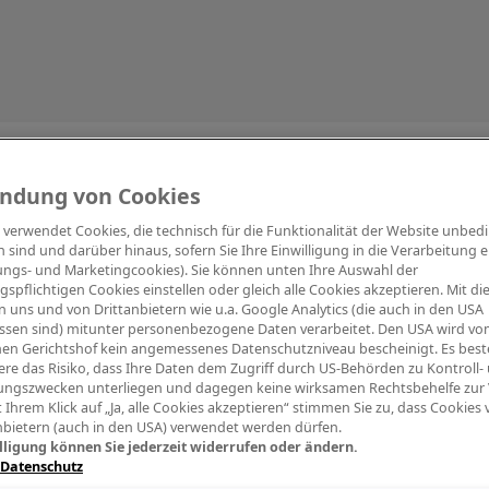
Information
ndung von Cookies
e verwendet Cookies, die technisch für die Funktionalität der Website unbed
h sind und darüber hinaus, sofern Sie Ihre Einwilligung in die Verarbeitung er
tungs- und Marketingcookies). Sie können unten Ihre Auswahl der
ngspflichtigen Cookies einstellen oder gleich alle Cookies akzeptieren. Mit d
Digitalpiano Keys
Blasinstrumente
Orchester
PA Mikrofon
 uns und von Drittanbietern wie u.a. Google Analytics (die auch in den USA
ssen sind) mitunter personenbezogene Daten verarbeitet. Den USA wird v
en Gerichtshof kein angemessenes Datenschutzniveau bescheinigt. Es best
re das Risiko, dass Ihre Daten dem Zugriff durch US-Behörden zu Kontroll-
ngszwecken unterliegen und dagegen keine wirksamen Rechtsbehelfe zur
t Ihrem Klick auf „Ja, alle Cookies akzeptieren“ stimmen Sie zu, dass Cookies
nbietern (auch in den USA) verwendet werden dürfen.
lligung können Sie jederzeit widerrufen oder ändern.
 Datenschutz