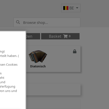
BE
Anmelden
Basket
0
ingt
teilt haben. (
iesen Cookies
Studio Recording
Diatonisch
om
eht
 und
 Verfügung
 von uns und