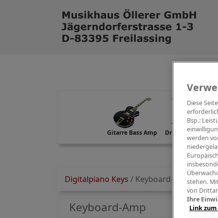
Verwe
Diese Seit
erforderlic
Bsp.: Leis
einwilligu
Gitarre Bass Amp
Drums Percussion
werden von
niedergela
Europäisch
insbesonde
Überwachu
Digitalpiano Keys
/
Keyboard-Amp
stehen. Mi
von Dritta
Ihre Einwi
Keyboard-Amp
Link zum