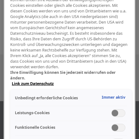
Cookies einstellen oder gleich alle Cookies akzeptieren. Mit
diesen Cookies werden von uns und von Drittanbietern wie u.a.
Google Analytics (die auch in den USA niedergelassen sind)
mitunter personenbezogene Daten verarbeitet. Den USA wird
vom Europäischen Gerichtshof kein angemessenes
Datenschutzniveau bescheinigt. Es besteht insbesondere das
Risiko, dass Ihre Daten dem Zugriff durch US-Behörden zu
Kontroll- und Überwachungszwecken unterliegen und dagegen
keine wirksamen Rechtsbehelfe zur Verfügung stehen. Mit
Ihrem Klick auf „Ja, alle Cookies akzeptieren“ stimmen Sie zu,
dass Cookies von uns und von Drittanbietern (auch in den USA)
Besuchen Sie uns auch in den sozialen
verwendet werden dürfen.
Ihre Einwilligung können Sie jederzeit widerrufen oder
Medien
ändern.
Link zum Datenschutz
Immer aktiv
Unbedingt erforderliche Cookies
ABOUT US
Leistungs-Cookies
Funktionelle Cookies
Find out more about our company.