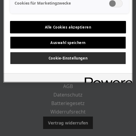
Geschäftszeiten
Cookies für Marketingzwecke
Lageplan-Anfahrt
Mitarbeiter
Stellenangebote
Alle Cookies akzeptieren
Geschichte
Auswahl speichern
CUSTOMER INFO
Cookie-Einstellungen
Impressum
AGB
Datenschutz
Batteriegesetz
Widerrufsrecht
Vertrag widerrufen