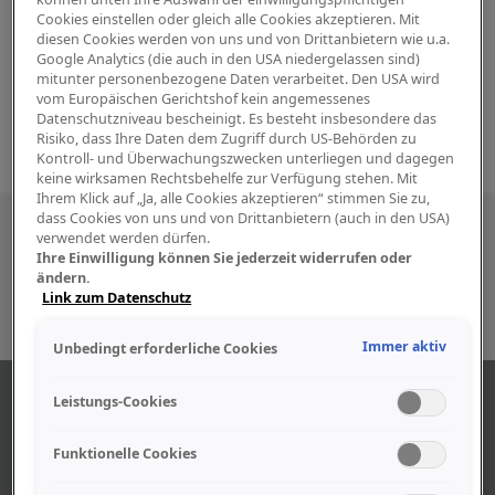
Cookies einstellen oder gleich alle Cookies akzeptieren. Mit
diesen Cookies werden von uns und von Drittanbietern wie u.a.
Google Analytics (die auch in den USA niedergelassen sind)
mitunter personenbezogene Daten verarbeitet. Den USA wird
vom Europäischen Gerichtshof kein angemessenes
Datenschutzniveau bescheinigt. Es besteht insbesondere das
Risiko, dass Ihre Daten dem Zugriff durch US-Behörden zu
Kontroll- und Überwachungszwecken unterliegen und dagegen
keine wirksamen Rechtsbehelfe zur Verfügung stehen. Mit
Ihrem Klick auf „Ja, alle Cookies akzeptieren“ stimmen Sie zu,
dass Cookies von uns und von Drittanbietern (auch in den USA)
Besuchen Sie uns auch in den sozialen
verwendet werden dürfen.
Ihre Einwilligung können Sie jederzeit widerrufen oder
Medien
ändern.
Link zum Datenschutz
Immer aktiv
Unbedingt erforderliche Cookies
ABOUT US
Leistungs-Cookies
Funktionelle Cookies
Find out more about our company.