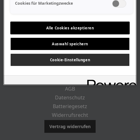
Geschäftszeiten
Cookies für Marketingzwecke
Lageplan-Anfahrt
Mitarbeiter
Stellenangebote
Alle Cookies akzeptieren
Geschichte
Auswahl speichern
CUSTOMER INFO
Cookie-Einstellungen
Impressum
AGB
Datenschutz
Batteriegesetz
Widerrufsrecht
Vertrag widerrufen