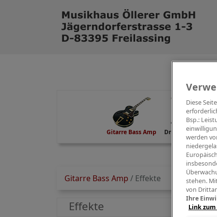
Verwe
Diese Seit
erforderlic
Bsp.: Leis
einwilligu
Gitarre Bass Amp
Drums Percussion
werden von
niedergela
Europäisch
insbesonde
Überwachu
Gitarre Bass Amp
/
Effekte
stehen. Mi
von Dritta
Ihre Einwi
Effekte
Link zum