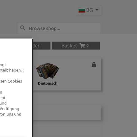
BG
Anmelden
Basket
0
ingt
teilt haben. (
iesen Cookies
Studio Recording
Diatonisch
om
eht
 und
 Verfügung
 von uns und