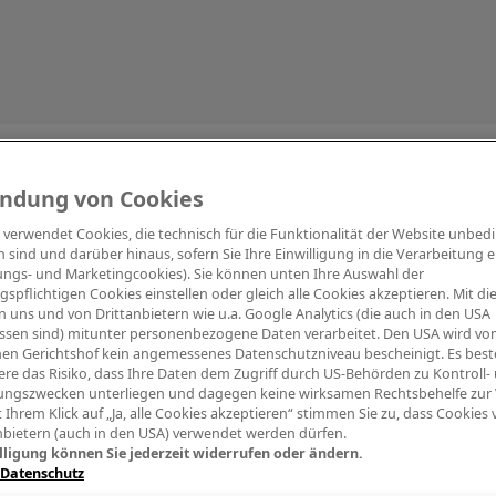
Information
ndung von Cookies
e verwendet Cookies, die technisch für die Funktionalität der Website unbed
h sind und darüber hinaus, sofern Sie Ihre Einwilligung in die Verarbeitung er
tungs- und Marketingcookies). Sie können unten Ihre Auswahl der
ngspflichtigen Cookies einstellen oder gleich alle Cookies akzeptieren. Mit d
Digitalpiano Keys
Blasinstrumente
Orchester
PA Mikrofon
 uns und von Drittanbietern wie u.a. Google Analytics (die auch in den USA
ssen sind) mitunter personenbezogene Daten verarbeitet. Den USA wird v
en Gerichtshof kein angemessenes Datenschutzniveau bescheinigt. Es best
re das Risiko, dass Ihre Daten dem Zugriff durch US-Behörden zu Kontroll-
ngszwecken unterliegen und dagegen keine wirksamen Rechtsbehelfe zur
t Ihrem Klick auf „Ja, alle Cookies akzeptieren“ stimmen Sie zu, dass Cookies
nbietern (auch in den USA) verwendet werden dürfen.
lligung können Sie jederzeit widerrufen oder ändern.
 Datenschutz